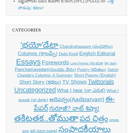
పట్టుపోగుల పవన్ కుమార్ B.tech,(IIPL),(PGDJ)
on
‘ఎత్తి
పొడుపు’ కథలు!
CATEGORIES
'భయో'డేటా
Chandrahaasam (చంద్రహాసం)
Columns (కాలమ్స్)
English Editorial
Debt Knell
Essays
Forewords
Long Poems (ధీర్గ కవిత)
My dairy
Panchamavedam(పంచమ వేదం)
Poetry (కవితలు)
Satish
Short Poems (English)
Chandar's Columns- A Summary
Twittorials
TV Shows
Short Story (కథలు)
Uncategorized
What I hear (నా ఎరుక)
What I
ఈ-
ఆదిపర్వం(Aadiparvam)
speak (నా మాట)
పేపర్
గురూజీ? వాట్ శిష్యా!
తకిటతక..తోముతా
పద చిత్రం
మాటకు
సంపాదకీయాలు
మాట
లైట్స్-కెమెరా-రియాక్షన్