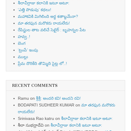
శీలావీర్రాజు కలానికి ఇటూ అటూ:
‘ఎత్తి పొడుపు’ కథలు!
మహాకవికి మిగిలింది అర్ధ శతాబ్దమేనా?
మా తరఫున మరొకరు రాయలేరు!
రేపిస్టుల తాట వలిచే సెటైర్ : బృహన్నల పేట
హవ్వ..!
బెంగ
‘ట్రంపే’ ఇంపు
ముల్లు
ప్రేమ దొరికేది తొమ్మిది సైట్ల లో..!
RECENT COMMENTS
Ramu
on
శ్రీశ్రీ: అందరి కవి! అందని రవి!
BODAPATI SUDHEER KUMAR
on
మా తరఫున మరొకరు
రాయలేరు!
Srinivasa Rao katru
on
శీలావీర్రాజు కలానికి ఇటూ అటూ:
శీలా సుభద్రాదేవి
on
శీలావీర్రాజు కలానికి ఇటూ అటూ: