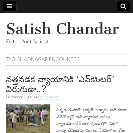
Satish Chandar
Editor. Poet. Satirist
TAG:
SHADNAGAR ENCOUNTER
నత్తనడక న్యాయానికి ‘ఎన్‌కౌంటర్‌’
విరుగుడా..?
December 7, 2019
•
0 Comments
ఎక్కడ చంపారో, అక్కడే చచ్చారు. అది కూడా
పదిరోజుల్లో. ఇదీ న్యాయం! అసలు
న్యాయమంటేనే ఇలా వుండాలి!? మరి?
వాళ్ళు చేసింది మామూలు నేరమా? ఆ రోజు