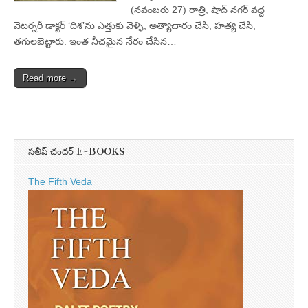
(నవంబరు 27) రాత్రి, షాద్‌ నగర్‌ వద్ద
వెటర్నరీ డాక్టర్‌ ‘దిశ’ను ఎత్తుకు వెళ్ళి, అత్యాచారం చేసి, హత్య చేసి,
తగులబెట్టారు. ఇంత నీచమైన నేరం చేసిన…
Read more →
సతీష్ చందర్ E-BOOKS
The Fifth Veda