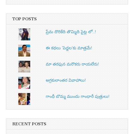
TOP POSTS
ప్రేమ దొరికేది తొమ్మిది సైట్ల లో..!
ఈ కథలు 'పెద్దల'కు మాత్రమే!
మా తరఫున మరొకరు రాయలేరు!
అగ్రకులాంతర వివాహాలు!
గాంధీ బొమ్మ ముందు గాంధారీ పుత్రులు!
RECENT POSTS