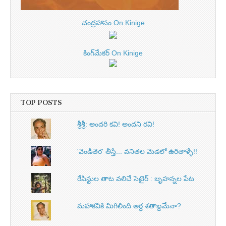
చంద్రహాసం On Kinige
కింగ్‌మేకర్ On Kinige
TOP POSTS
శ్రీశ్రీ: అందరి కవి! అందని రవి!
'వెండితెర' తీస్తే... వనితల మెడలో ఉరితాళ్ళే!!
రేపిస్టుల తాట వలిచే సెటైర్ : బృహన్నల పేట
మహాకవికి మిగిలింది అర్ధ శతాబ్దమేనా?