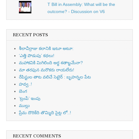
T Bill in Assembly: What will be the
outcome? - Discussion on V6
RECENT POSTS
శీలావీర్రాజు కలానికి ఇటూ అటూ:
‘ఎత్తి పొడుపు’ కథలు!
మహాకవికి మిగిలింది అర్ధ శతాబ్దమేనా?
మా తరఫున మరొకరు రాయలేరు!
రేపిస్టుల తాట వలిచే సెటైర్ : బృహన్నల పేట
హవ్వ..!
బెంగ
‘ట్రంపే’ ఇంపు
ముల్లు
ప్రేమ దొరికేది తొమ్మిది సైట్ల లో..!
RECENT COMMENTS