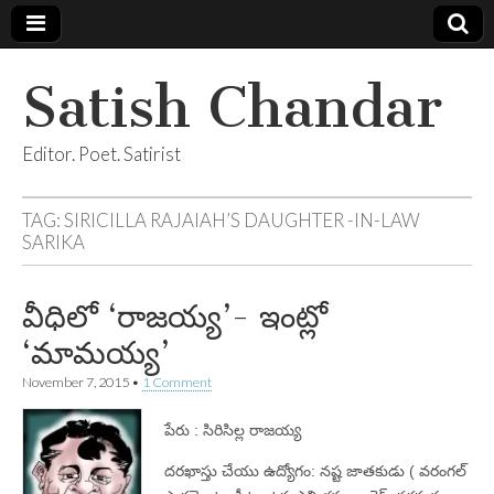
Satish Chandar
Editor. Poet. Satirist
TAG:
SIRICILLA RAJAIAH’S DAUGHTER -IN-LAW
SARIKA
వీధిలో ‘రాజయ్య’- ఇంట్లో
‘మామయ్య’
November 7, 2015
•
1 Comment
పేరు : సిరిసిల్ల రాజయ్య
దరఖాస్తు చేయు ఉద్యోగం: నష్ట జాతకుడు ( వరంగల్‌