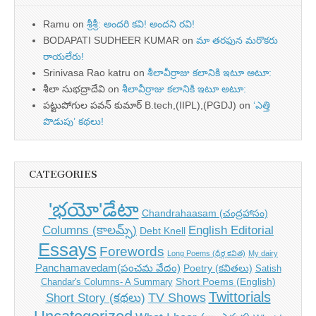
Ramu
on
శ్రీశ్రీ: అందరి కవి! అందని రవి!
BODAPATI SUDHEER KUMAR
on
మా తరఫున మరొకరు
రాయలేరు!
Srinivasa Rao katru
on
శీలావీర్రాజు కలానికి ఇటూ అటూ:
శీలా సుభద్రాదేవి
on
శీలావీర్రాజు కలానికి ఇటూ అటూ:
పట్టుపోగుల పవన్ కుమార్ B.tech,(IIPL),(PGDJ)
on
‘ఎత్తి
పొడుపు’ కథలు!
CATEGORIES
'భయో'డేటా
Chandrahaasam (చంద్రహాసం)
Columns (కాలమ్స్)
English Editorial
Debt Knell
Essays
Forewords
Long Poems (ధీర్గ కవిత)
My dairy
Panchamavedam(పంచమ వేదం)
Poetry (కవితలు)
Satish
Short Poems (English)
Chandar's Columns- A Summary
Twittorials
TV Shows
Short Story (కథలు)