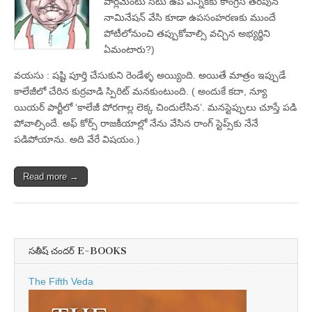
పార్లమెంటు సీటు ఉప ఎన్నికకు కాంగ్రెస్‌ తరపున
నామినేషన్‌ వేసి కూడా ఉపసంహరణకు ముందే
పోటీలోనుంచి తప్పుకోవాల్సి వచ్చిన అభ్యర్థిని
ఏమంటారు?)
వయసు : షష్టి పూర్తి చేసుకుని రెండేళ్ళ అయ్యింది. అయితే మాత్రం ఇప్పుడే
కాలేజీలో చేరిన కుర్రవాడి స్పిరిట్‌ మనకుంటుంది. ( అందుకే కదా, న్యూ
యియర్‌ పార్టీలో ‘కాలేజీ పోరగాల్ల లెక్క చిందులేసిన’. మనస్టెప్పులు చూస్తే పడి
పోవాల్సిందే. అఫ్‌ కోర్స్‌ రాజకీయాల్లో నేను వేసిన రాంగ్‌ స్టెప్స్‌కు నేనే
పడిపోయాను. అది వేరే విషయం.)
Read more →
సతీష్ చందర్ E-BOOKS
The Fifth Veda