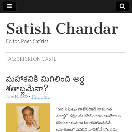
Satish Chandar
Editor. Poet. Satirist
TAG:
SRI SRI ON CASTE
మహాకవికి మిగిలింది అర్ధ
శతాబ్దమేనా?
June 16, 2025
•
1 Comment
‘‘అర నిమిషం దాటేసరికదే నాకు గత
శతాబ్ది’’‘‘కవులను కదిలించడం అంటేకాలం
డొంకంతా అమాంతంగాకదిలించడమే
అవుతుంది’’ ఎవరిని వారితోనే కొలవడం