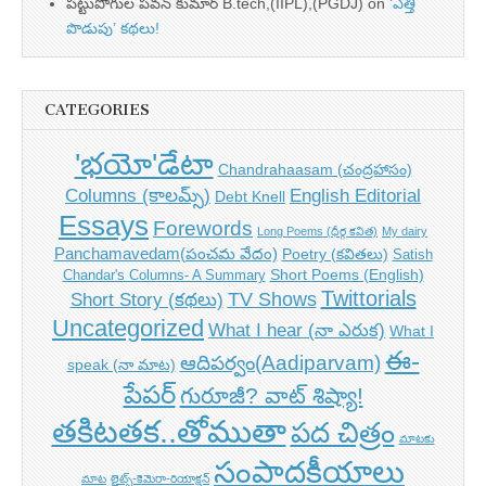
పట్టుపోగుల పవన్ కుమార్ B.tech,(IIPL),(PGDJ)
on
‘ఎత్తి
పొడుపు’ కథలు!
CATEGORIES
'భయో'డేటా
Chandrahaasam (చంద్రహాసం)
Columns (కాలమ్స్)
English Editorial
Debt Knell
Essays
Forewords
Long Poems (ధీర్గ కవిత)
My dairy
Panchamavedam(పంచమ వేదం)
Poetry (కవితలు)
Satish
Short Poems (English)
Chandar's Columns- A Summary
Twittorials
TV Shows
Short Story (కథలు)
Uncategorized
What I hear (నా ఎరుక)
What I
ఈ-
ఆదిపర్వం(Aadiparvam)
speak (నా మాట)
పేపర్
గురూజీ? వాట్ శిష్యా!
తకిటతక..తోముతా
పద చిత్రం
మాటకు
సంపాదకీయాలు
మాట
లైట్స్-కెమెరా-రియాక్షన్