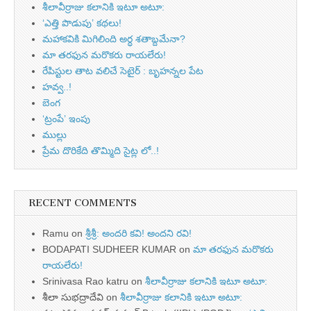
శీలావీర్రాజు కలానికి ఇటూ అటూ:
‘ఎత్తి పొడుపు’ కథలు!
మహాకవికి మిగిలింది అర్ధ శతాబ్దమేనా?
మా తరఫున మరొకరు రాయలేరు!
రేపిస్టుల తాట వలిచే సెటైర్ : బృహన్నల పేట
హవ్వ..!
బెంగ
‘ట్రంపే’ ఇంపు
ముల్లు
ప్రేమ దొరికేది తొమ్మిది సైట్ల లో..!
RECENT COMMENTS
Ramu
on
శ్రీశ్రీ: అందరి కవి! అందని రవి!
BODAPATI SUDHEER KUMAR
on
మా తరఫున మరొకరు
రాయలేరు!
Srinivasa Rao katru
on
శీలావీర్రాజు కలానికి ఇటూ అటూ:
శీలా సుభద్రాదేవి
on
శీలావీర్రాజు కలానికి ఇటూ అటూ: