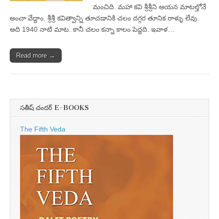
మంచిది. మహా కవి శ్రీశ్రీని ఆయన మాటల్తోనే
అంచా వేద్దాం. శ్రీశ్రీ కవిత్వాన్ని తూచడానికి చలం దగ్గర తూనిక రాళ్ళు లేవు.
అది 1940 నాటి మాట. కానీ చలం కన్నా కాలం పెద్దది. ఇవాళ…
Read more →
సతీష్ చందర్ E-BOOKS
The Fifth Veda