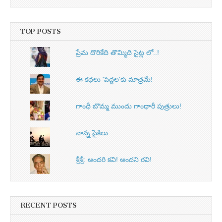
TOP POSTS
ప్రేమ దొరికేది తొమ్మిది సైట్ల లో..!
ఈ కథలు 'పెద్దల'కు మాత్రమే!
గాంధీ బొమ్మ ముందు గాంధారీ పుత్రులు!
నాన్న సైకిలు
శ్రీశ్రీ: అందరి కవి! అందని రవి!
RECENT POSTS