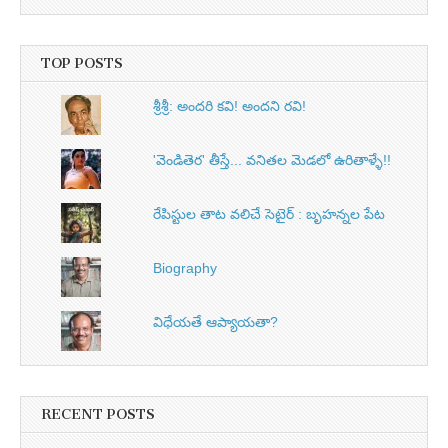
TOP POSTS
శ్రీశ్రీ: అందరి కవి! అందని రవి!
'వెండితెర' తీస్తే... వనితల మెడలో ఉరితాళ్ళే!!
రేపిస్టుల తాట వలిచే సెటైర్ : బృహన్నల పేట
Biography
విధేయతే ఆప్యాయతా?
RECENT POSTS