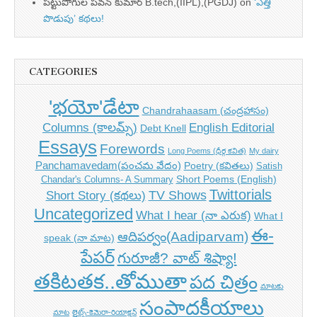
పట్టుపోగుల పవన్ కుమార్ B.tech,(IIPL),(PGDJ)
on
‘ఎత్తి
పొడుపు’ కథలు!
CATEGORIES
'భయో'డేటా
Chandrahaasam (చంద్రహాసం)
Columns (కాలమ్స్)
English Editorial
Debt Knell
Essays
Forewords
Long Poems (ధీర్గ కవిత)
My dairy
Panchamavedam(పంచమ వేదం)
Poetry (కవితలు)
Satish
Short Poems (English)
Chandar's Columns- A Summary
Twittorials
TV Shows
Short Story (కథలు)
Uncategorized
What I hear (నా ఎరుక)
What I
ఈ-
ఆదిపర్వం(Aadiparvam)
speak (నా మాట)
పేపర్
గురూజీ? వాట్ శిష్యా!
తకిటతక..తోముతా
పద చిత్రం
మాటకు
సంపాదకీయాలు
మాట
లైట్స్-కెమెరా-రియాక్షన్