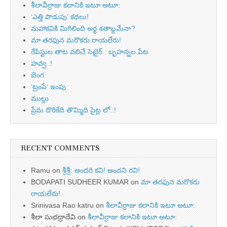
శీలావీర్రాజు కలానికి ఇటూ అటూ:
‘ఎత్తి పొడుపు’ కథలు!
మహాకవికి మిగిలింది అర్ధ శతాబ్దమేనా?
మా తరఫున మరొకరు రాయలేరు!
రేపిస్టుల తాట వలిచే సెటైర్ : బృహన్నల పేట
హవ్వ..!
బెంగ
‘ట్రంపే’ ఇంపు
ముల్లు
ప్రేమ దొరికేది తొమ్మిది సైట్ల లో..!
RECENT COMMENTS
Ramu
on
శ్రీశ్రీ: అందరి కవి! అందని రవి!
BODAPATI SUDHEER KUMAR
on
మా తరఫున మరొకరు
రాయలేరు!
Srinivasa Rao katru
on
శీలావీర్రాజు కలానికి ఇటూ అటూ:
శీలా సుభద్రాదేవి
on
శీలావీర్రాజు కలానికి ఇటూ అటూ: