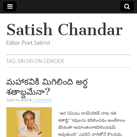
Satish Chandar
Editor. Poet. Satirist
TAG:
SRI SRI ON GENDER
మహాకవికి మిగిలింది అర్ధ
శతాబ్దమేనా?
June 16, 2025
•
1 Comment
‘‘అర నిమిషం దాటేసరికదే నాకు గత
శతాబ్ది’’‘‘కవులను కదిలించడం అంటేకాలం
డొంకంతా అమాంతంగాకదిలించడమే
అవుతుంది’’ ఎవరిని వారితోనే కొలవడం