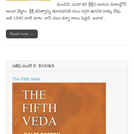
మంచిది. మహా కవి శ్రీశ్రీని ఆయన మాటల్తోనే
అంచా వేద్దాం. శ్రీశ్రీ కవిత్వాన్ని తూచడానికి చలం దగ్గర తూనిక రాళ్ళు లేవు.
అది 1940 నాటి మాట. కానీ చలం కన్నా కాలం పెద్దది. ఇవాళ…
Read more →
సతీష్ చందర్ E-BOOKS
The Fifth Veda