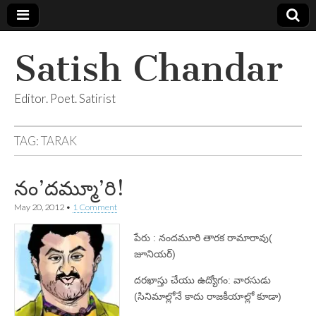
Satish Chandar
Editor. Poet. Satirist
TAG:
TARAK
నం’దమ్మూ’రి!
May 20, 2012
•
1 Comment
పేరు : నందమూరి తారక రామారావు(
జూనియర్‌)
దరఖాస్తు చేయు ఉద్యోగం: వారసుడు
(సినిమాల్లోనే కాదు రాజకీయాల్లో కూడా)