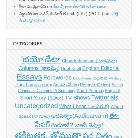
శీలా సుభద్రాదేవి
on
శీలావీర్రాజు కలానికి ఇటూ అటూ:
పట్టుపోగుల పవన్ కుమార్ B.tech,(IIPL),(PGDJ)
on
‘ఎత్తి
పొడుపు’ కథలు!
CATEGORIES
'భయో'డేటా
Chandrahaasam (చంద్రహాసం)
Columns (కాలమ్స్)
English Editorial
Debt Knell
Essays
Forewords
Long Poems (ధీర్గ కవిత)
My dairy
Panchamavedam(పంచమ వేదం)
Poetry (కవితలు)
Satish
Short Poems (English)
Chandar's Columns- A Summary
Twittorials
TV Shows
Short Story (కథలు)
Uncategorized
What I hear (నా ఎరుక)
What I
ఈ-
ఆదిపర్వం(Aadiparvam)
speak (నా మాట)
పేపర్
గురూజీ? వాట్ శిష్యా!
తకిటతక..తోముతా
పద చిత్రం
మాటకు