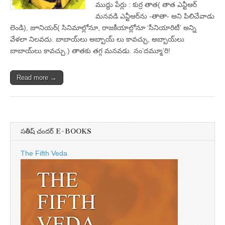
ముద్దు పేర్లు : కుర్ర తాత( తాత ఎన్టీఆర్‌
మనవడి ఎన్టీఆర్‌ను -తాతా- అని పిలిచేవాడు
లెండి), జూనియర్‌( సినిమాల్లోనూ, రాజకీయాల్లోనూ ‘సీనియారిటీ’ అన్ని
వేళలా నిలవదు. బాబాయ్‌లు అబ్బాయ్‌ లు కావచ్చు, అబ్బాయ్‌లు
బాబాయ్‌లు కావచ్చు.) తాతకు తగ్గ మనవడు. నం’దమ్మూ’రి!
Read more →
సతీష్ చందర్ E-BOOKS
The Fifth Veda