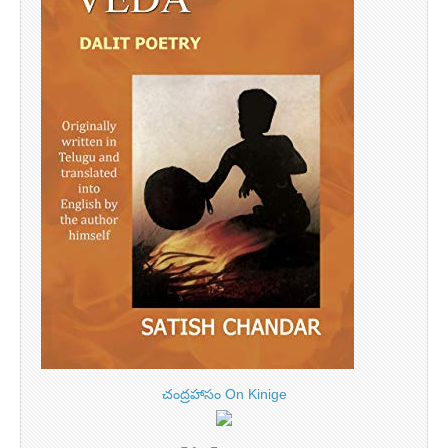
చంద్రహాసం On Kinige