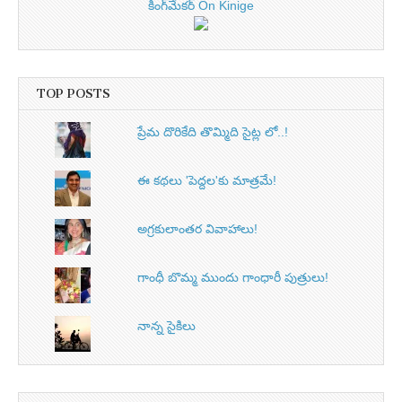
కింగ్‌మేకర్ On Kinige
TOP POSTS
ప్రేమ దొరికేది తొమ్మిది సైట్ల లో..!
ఈ కథలు 'పెద్దల'కు మాత్రమే!
అగ్రకులాంతర వివాహాలు!
గాంధీ బొమ్మ ముందు గాంధారీ పుత్రులు!
నాన్న సైకిలు