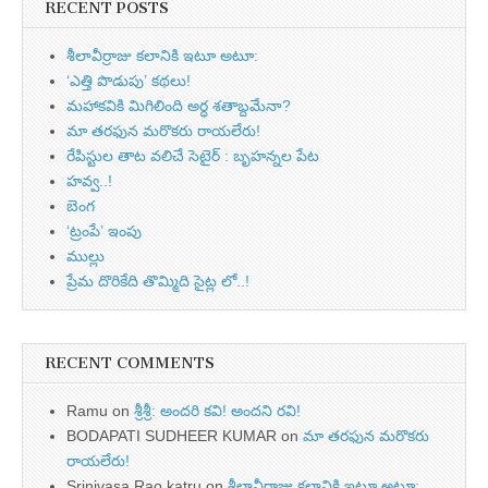
RECENT POSTS
శీలావీర్రాజు కలానికి ఇటూ అటూ:
‘ఎత్తి పొడుపు’ కథలు!
మహాకవికి మిగిలింది అర్ధ శతాబ్దమేనా?
మా తరఫున మరొకరు రాయలేరు!
రేపిస్టుల తాట వలిచే సెటైర్ : బృహన్నల పేట
హవ్వ..!
బెంగ
‘ట్రంపే’ ఇంపు
ముల్లు
ప్రేమ దొరికేది తొమ్మిది సైట్ల లో..!
RECENT COMMENTS
Ramu
on
శ్రీశ్రీ: అందరి కవి! అందని రవి!
BODAPATI SUDHEER KUMAR
on
మా తరఫున మరొకరు
రాయలేరు!
Srinivasa Rao katru
on
శీలావీర్రాజు కలానికి ఇటూ అటూ: