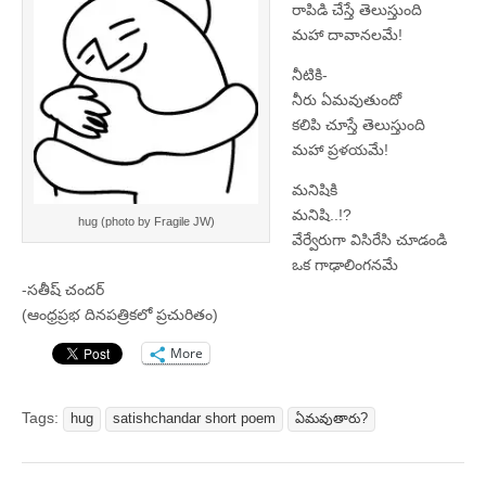
రాపిడి చేస్తే తెలుస్తుంది
మహా దావానలమే!
నీటికి-
నీరు ఏమవుతుందో
కలిపి చూస్తే తెలుస్తుంది
మహా ప్రళయమే!
మనిషికి
మనిషి..!?
hug (photo by Fragile JW)
వేర్వేరుగా విసిరేసి చూడండి
ఒక గాఢాలింగనమే
-సతీష్‌ చందర్‌
(ఆంధ్రప్రభ దినపత్రికలో ప్రచురితం)
More
Tags:
hug
satishchandar short poem
ఏమవుతారు?