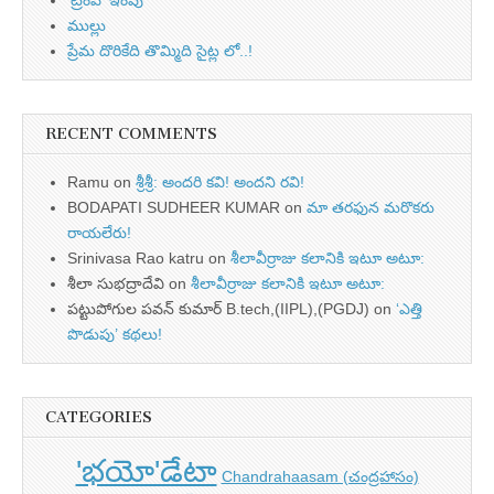
ముల్లు
ప్రేమ దొరికేది తొమ్మిది సైట్ల లో..!
RECENT COMMENTS
Ramu
on
శ్రీశ్రీ: అందరి కవి! అందని రవి!
BODAPATI SUDHEER KUMAR
on
మా తరఫున మరొకరు
రాయలేరు!
Srinivasa Rao katru
on
శీలావీర్రాజు కలానికి ఇటూ అటూ:
శీలా సుభద్రాదేవి
on
శీలావీర్రాజు కలానికి ఇటూ అటూ:
పట్టుపోగుల పవన్ కుమార్ B.tech,(IIPL),(PGDJ)
on
‘ఎత్తి
పొడుపు’ కథలు!
CATEGORIES
'భయో'డేటా
Chandrahaasam (చంద్రహాసం)