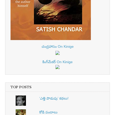
చంద్రహాసం On Kinige
కింగ్‌మేకర్ On Kinige
TOP POSTS
‘ఎత్తి పొడుపు’ కథలు!
కోడి పందాలు