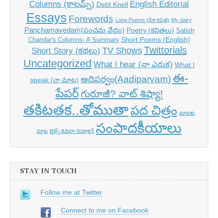
Columns (కాలమ్స్)
English Editorial
Debt Knell
Essays
Forewords
Long Poems (ధీర్గ కవిత)
My dairy
Panchamavedam(పంచమ వేదం)
Poetry (కవితలు)
Satish
Short Poems (English)
Chandar's Columns- A Summary
Twittorials
TV Shows
Short Story (కథలు)
Uncategorized
What I hear (నా ఎరుక)
What I
ఈ-
ఆదిపర్వం(Aadiparvam)
speak (నా మాట)
పేపర్
గురూజీ? వాట్ శిష్యా!
తకిటతక..తోముతా
పద చిత్రం
మాటకు
సంపాదకీయాలు
మాట
లైట్స్-కెమెరా-రియాక్షన్
STAY IN TOUCH
Follow me at Twitter
Connect to me on Facebook