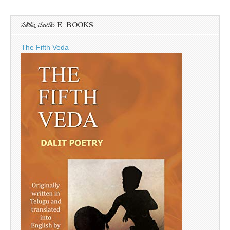
సతీష్ చందర్ E-BOOKS
The Fifth Veda