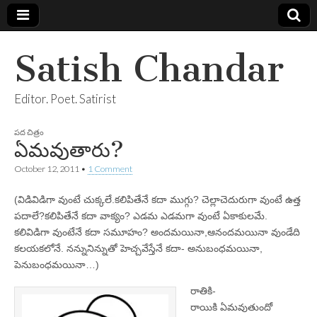
Satish Chandar
Editor. Poet. Satirist
పద చిత్రం
ఏమవుతారు?
October 12, 2011
•
1 Comment
(విడివిడిగా వుంటే చుక్కలే.కలిపితేనే కదా ముగ్గు? చెల్లాచెదురుగా వుంటే ఉత్త
పదాలే?కలిపితేనే కదా వాక్యం? ఎడమ ఎడమగా వుంటే ఏకాకులమే.
కలివిడిగా వుంటేనే కదా సమూహం? అందమయినా,ఆనందమయినా వుండేది
కలయకలోనే. నన్నునిన్నుతో హెచ్చవేస్తేనే కదా- అనుబంధమయినా,
పెనుబంధమయినా…)
రాతికి-
రాయికి ఏమవుతుందో