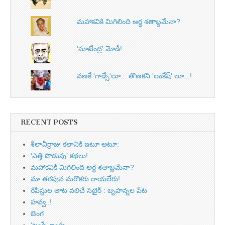
మహాకవికి మిగిలింది అర్ధ శతాబ్దమేనా?
'సూటేంద్ర' మోడీ!
వణకే 'గాడ్సే'లూ... తొణకని 'లంకేష్‌' లూ...!
RECENT POSTS
శీలావీర్రాజు కలానికి ఇటూ అటూ:
‘ఎత్తి పొడుపు’ కథలు!
మహాకవికి మిగిలింది అర్ధ శతాబ్దమేనా?
మా తరఫున మరొకరు రాయలేరు!
రేపిస్టుల తాట వలిచే సెటైర్ : బృహన్నల పేట
హవ్వ..!
బెంగ
‘ట్రంపే’ ఇంపు