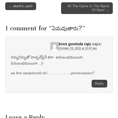
Post
← తడారిన ఎడారి
All The Game In The Name
Of Ram! →
navigation
1 comment for “
ఏమవుతారు?
”
kvvs govinda raju
says:
October 15, 2011 at 12:47 pm
నన్నునిన్నుతో హెచ్చవేస్తేనే కదా- అనుబంధమయినా,
పెనుబంధమయినా…)!
aa line saripotundi sir!,………………yemavutaaro?
Reply
Leave a Reply