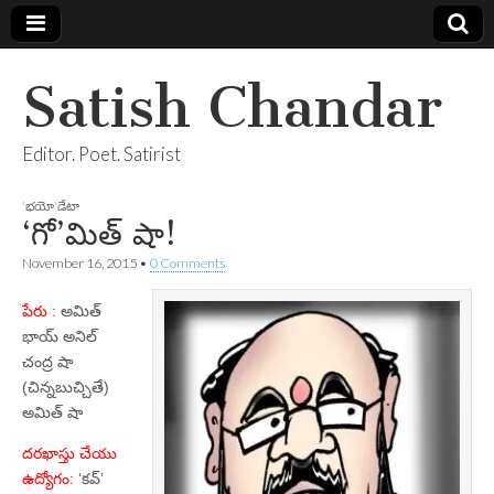
Satish Chandar
Editor. Poet. Satirist
'భయో'డేటా
‘గో’మిత్‌ షా!
November 16, 2015
•
0 Comments
పేరు :
అమిత్‌
భాయ్‌ అనిల్‌
చంద్ర షా
(చిన్నబుచ్చితే)
అమిత్‌ షా
దరఖాస్తు చేయు
ఉద్యోగం:
‘కవ్‌’