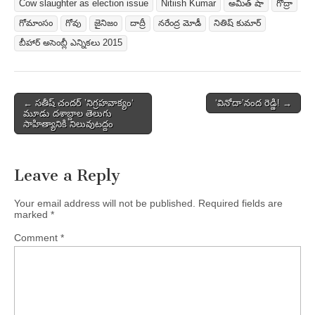
Cow slaughter as election issue
Nitiish Kumar
అమిత్ షా
గోద్రా
గోమాంసం
గోవు
జైనిజం
దాద్రీ
నరేంద్ర మోడీ
నితిష్ కుమార్
బీహార్ అసెంబ్లీ ఎన్నికలు 2015
Post
← సతీష్ చందర్ ’నిగ్రహవాక్యం‘
‘వినోదా’నంద రెడ్డి! →
మూడు దశాబ్దాల తెలుగు
navigation
సాహిత్యానికి నిలువుటద్దం
Leave a Reply
Your email address will not be published.
Required fields are
marked
*
Comment
*