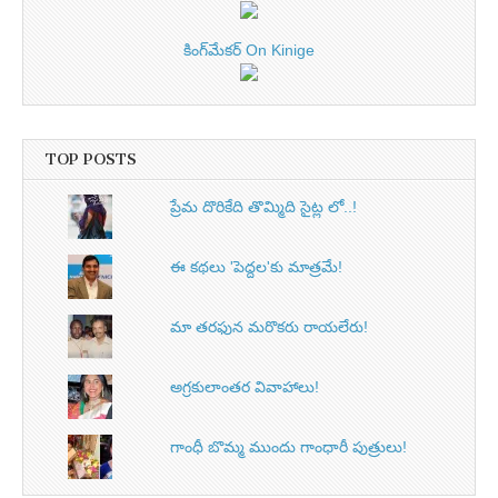
కింగ్‌మేకర్ On Kinige
TOP POSTS
ప్రేమ దొరికేది తొమ్మిది సైట్ల లో..!
ఈ కథలు 'పెద్దల'కు మాత్రమే!
మా తరఫున మరొకరు రాయలేరు!
అగ్రకులాంతర వివాహాలు!
గాంధీ బొమ్మ ముందు గాంధారీ పుత్రులు!