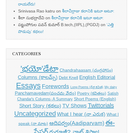
రాయలేరు!
Srinivasa Rao katru
on
శీలావీర్రాజు కలానికి ఇటూ అటూ:
శీలా సుభద్రాదేవి
on
శీలావీర్రాజు కలానికి ఇటూ అటూ:
పట్టుపోగుల పవన్ కుమార్ B.tech,(IIPL),(PGDJ)
on
‘ఎత్తి
పొడుపు’ కథలు!
CATEGORIES
'భయో'డేటా
Chandrahaasam (చంద్రహాసం)
Columns (కాలమ్స్)
English Editorial
Debt Knell
Essays
Forewords
Long Poems (ధీర్గ కవిత)
My dairy
Panchamavedam(పంచమ వేదం)
Poetry (కవితలు)
Satish
Short Poems (English)
Chandar's Columns- A Summary
Twittorials
TV Shows
Short Story (కథలు)
Uncategorized
What I hear (నా ఎరుక)
What I
ఈ-
ఆదిపర్వం(Aadiparvam)
speak (నా మాట)
పేపర్
గురూజీ? వాట్ శిష్యా!