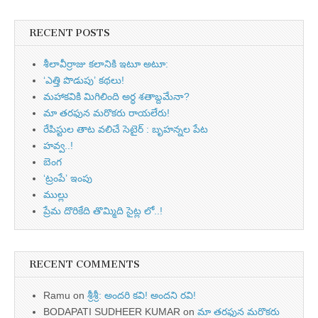
RECENT POSTS
శీలావీర్రాజు కలానికి ఇటూ అటూ:
‘ఎత్తి పొడుపు’ కథలు!
మహాకవికి మిగిలింది అర్ధ శతాబ్దమేనా?
మా తరఫున మరొకరు రాయలేరు!
రేపిస్టుల తాట వలిచే సెటైర్ : బృహన్నల పేట
హవ్వ..!
బెంగ
‘ట్రంపే’ ఇంపు
ముల్లు
ప్రేమ దొరికేది తొమ్మిది సైట్ల లో..!
RECENT COMMENTS
Ramu
on
శ్రీశ్రీ: అందరి కవి! అందని రవి!
BODAPATI SUDHEER KUMAR
on
మా తరఫున మరొకరు