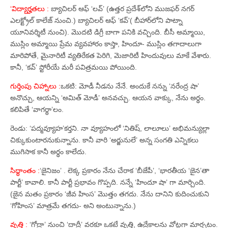
‘విద్యార్హతలు :
బ్యాచిలర్‌ ఆఫ్‌ ‘లవ్‌’ (ఉత్తర ప్రదేశ్‌లోని ముజఫర్‌ నగర్‌
ఎలక్ట్రోల్‌ కాలేజ్‌ నుంచి.) బ్యాచిలర్‌ ఆఫ్‌ ‘కవ్‌'( బీహార్‌లోని పాట్నా
యూనివర్శిటీ నుంచి). మొదటి డిగ్రీ బాగా పనికి వచ్చింది. బీసీ అమ్మాయి,
ముస్లిం అమ్మాయి ప్రేమ వ్యవహారం కాస్తా, హిందూ- ముస్లిం తగాదాలుగా
మారిపోతే, మైనారిటీ వ్యతిరేకత పెరిగి, మెజారిటీ హిందువులు మాకే వేశారు.
కానీ, ‘కవ్‌’ స్టోరీయే మరీ పవిత్రమయి పోయింది.
గుర్తింపు చిహ్నాలు :
ఒకటి: మోడీ నీడను నేనే. అందుకే నన్ను ‘నరేంద్ర షా’
అనొచ్చు, ఆయన్ని ‘అమిత్‌ మోడీ’ అనవచ్చు. ఆయన వాక్కు, నేను అర్థం.
కలిపితే ‘వాగర్థా’లం.
రెండు: ‘పద్మవ్యూహ’కర్తని. నా వ్యూహంలో ‘నితిష్‌, లాలూలు’ అభిమన్యుల్లా
చిక్కుకుంటారనుకున్నాను. కానీ వారి ‘అర్జునులే’ అన్న సంగతి ఎన్నికలు
ముగిసాక కానీ అర్థం కాలేదు.
సిధ్ధాంతం :
‘జైనిజం’ . లెక్క ప్రకారం నేను చేరాక ‘బీజేపీ’, ‘భారతీయ ‘జైన’తా
పార్టీ’ కావాలి. కానీ పార్టీ ప్రభావం గొప్పది. నన్నే ‘హిందూ షా’ గా మార్చింది.
(జైన మతం ప్రకారం ‘జీవ హింస’ మొత్తం తగదు. నేను దానిని కుదించుకుని
‘గోహింస’ మాత్రమే తగదు- అని అంటున్నాను.)
వృత్తి :
‘గోద్రా’ నుంచి ‘దాద్రీ’ వరకూ ఒకటే వృత్తి, ఉద్రేకాలను వోట్లగా మార్చటం.