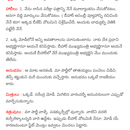
హాబీలు :
1. నేను రాసిన పరీక్షా పత్రాన్ని నేనే మూల్యాంకనం చేసుకోవటం,
అనగా దిద్ది మార్కులు వేసుకోవటం. ( బీహార్‌ అసెంబ్లీ వ్యూహాన్ని రచిచింది
నేనే కదా! అక్కడ బీజేపీ వోటమిని విశ్లేషించేదీ, అందుకు బాధ్యుల్ని వెతికి
పట్టేదీ నేనే.
2. ఒక్క మోడీలోనే అన్ని అవతారాలను చూసుకుంటాను. నాకు దేశ ప్రధాని
అభ్యర్ధిగానూ ఆయనే కనిపిస్తాడు; బీహార్‌ ముఖ్యమంత్రి అభ్యర్థిగానూ ఆయనే
కనిపిస్తాడు. అందుకే బీహార్‌లో వేరే ముఖ్యమంత్రి అభ్యర్థిని మేం ముందుకు
తేలేదు.
అనుభవం :
ఆ మాట అనకండి. మా పార్టీలో తాతయ్యలు పంచెలు విడిచి,
జీన్స్‌ కట్టుకుని మరీ ముందుకు వచ్చేస్తారు. అనుభవం ఒక్కటే రాజకీయం
కాదు.
మిత్రులు :
ఒక్కడే. నరేంద్ర మోడీ. మిగిలిన వారందర్నీ అనుచరులుగా ఎప్పుడో
మార్చేసుకున్నాను.
శత్రువులు :
మా పార్టీ వాళ్ళే. పడక్కుర్చీల్లో వున్నారు. వాటిని వదలి
కుర్చీలెక్కాలన్నది వారి ఉద్దేశం. ఇప్పుడు బీహార్‌ వోటమికి నేనూ, మోడీ యే
కారణమంటూ స్టేట్‌ మెంట్లు ఇవ్వటం మొదలు పెట్టారు.