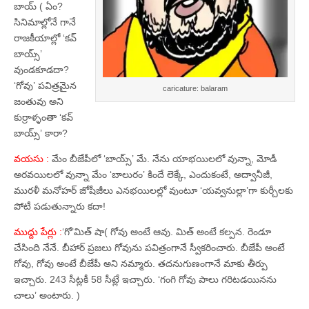
బాయ్‌ ( ఏం?
సినిమాల్లోనే గానే
రాజకీయాల్లో ‘కవ్‌
బాయ్స్‌’
వుండకూడదా?
‘గోవు’ పవిత్రమైన
caricature: balaram
జంతువు అని
కుర్రాళ్ళంతా ‘కవ్‌
బాయ్స్‌’ కారా?
వయసు :
మేం బీజేపీలో ‘బాయ్స్‌’ మే. నేను యాభయిలలో వున్నా, మోడీ
అరవయిలలో వున్నా మేం ‘బాలురం’ కిందే లెక్కే, ఎందుకంటే, అద్వానీజీ,
మురళీ మనోహర్‌ జోషీజీలు ఎనభయిలల్లో వుంటూ ‘యవ్వనుల్లా’గా కుర్చీలకు
పోటీ పడుతున్నారు కదా!
ముద్దు పేర్లు :
‘గో’మిత్‌ షా( గోవు అంటే ఆవు. మిత్‌ అంటే కల్పన. రెండూ
చేసింది నేనే. బీహార్‌ ప్రజలు గోవును పవిత్రంగానే స్వీకరించారు. బీజేపీ అంటే
గోవు, గోవు అంటే బీజేపీ అని నమ్మారు. తదనుగుణంగానే మాకు తీర్పు
ఇచ్చారు. 243 సీట్లకీ 58 సీట్లే ఇచ్చారు. ‘గంగి గోవు పాలు గరిటడయినను
చాలు’ అంటారు. )