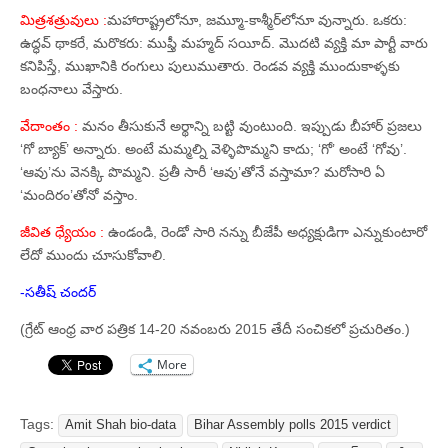
మిత్రశత్రువులు :
మహారాష్ట్రలోనూ, జమ్మూ-కాశ్మీర్‌లోనూ వున్నారు. ఒకరు:
ఉద్ధవ్‌ థాకరే, మరొకరు: ముఫ్తీ మహ్మద్‌ సయీద్‌. మొదటి వ్యక్తి మా పార్టీ వారు
కనిపిస్తే, ముఖానికి రంగులు పులుముతారు. రెండవ వ్యక్తి ముందుకాళ్ళకు
బంధనాలు వేస్తారు.
వేదాంతం :
మనం తీసుకునే అర్థాన్ని బట్టి వుంటుంది. ఇప్పుడు బీహార్‌ ప్రజలు
‘గో బ్యాక్‌’ అన్నారు. అంటే మమ్మల్ని వెళ్ళిపొమ్మని కాదు; ‘గో’ అంటే ‘గోవు’.
‘ఆవు’ను వెనక్కి పొమ్మని. ప్రతీ సారీ ‘ఆవు’తోనే వస్తామా? మరోసారి ఏ
‘మందిరం’తోనో వస్తాం.
జీవిత ధ్యేయం :
ఉండండి, రెండో సారి నన్ను బీజేపీ అధ్యక్షుడిగా ఎన్నుకుంటారో
లేదో ముందు చూసుకోవాలి.
-సతీష్‌ చందర్‌
(గ్రేట్ ఆంధ్ర వార పత్రిక 14-20 నవంబరు 2015 తేదీ సంచికలో ప్రచురితం.)
More
Tags:
Amit Shah bio-data
Bihar Assembly polls 2015 verdict