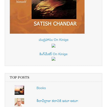
చంద్రహాసం On Kinige
కింగ్‌మేకర్ On Kinige
TOP POSTS
Books
శీలావీర్రాజు కలానికి ఇటూ అటూ: