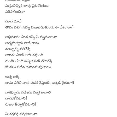
పుస్తులిచ్చిన భార్య పైటకొంగయి
పరిహసించినా
దూది దూదే
తాను నలిగి నన్ను సుఖపెడుతుంది. ఈ దేశం లాగే
అభిమానం మీద కప్పే ఏ వస్త్రమయినా
ఆత్మహత్యకు సాటి రాదు
మబ్బుల్ని వలిచేస్తే
ఆకాశం చీకటి తాగి చస్తుంది.
గుండెల మీది పచ్చిక ఓణీ తొలగిస్తే
కొండలు సజీవ దహనమవుతాయి
ఆత్మ ఆత్మే.
తాను పగిలి నాకు పడక వేస్తుంది. ఇక్కడి రైతులాగే
నాకిప్పుడు పిడికెడు మట్టి కావాలి
దాచుకోవటానికీ
రుణం తీర్చుకోవటానికీ
ఏ చక్రవర్తి చరిత్రకయినా