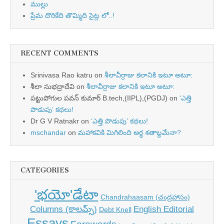
ముల్లు
ప్రేమ దొరికేది తొమ్మిది సైట్ల లో..!
RECENT COMMENTS
Srinivasa Rao katru
on
శీలావీర్రాజు కలానికి ఇటూ అటూ:
శీలా సుభద్రాదేవి
on
శీలావీర్రాజు కలానికి ఇటూ అటూ:
పట్టుపోగుల పవన్ కుమార్ B.tech,(IIPL),(PGDJ)
on
‘ఎత్తి
పొడుపు’ కథలు!
Dr G V Ratnakr
on
‘ఎత్తి పొడుపు’ కథలు!
mschandar
on
మహాకవికి మిగిలింది అర్ధ శతాబ్దమేనా?
CATEGORIES
'భయో'డేటా
Chandrahaasam (చంద్రహాసం)
Columns (కాలమ్స్)
English Editorial
Debt Knell
Essays