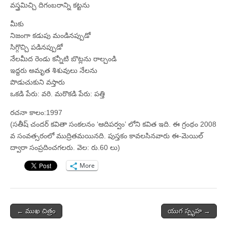
వస్త్రమిచ్చి దిగంబరాన్ని కట్టను
మీకు
నిజంగా కడుపు మండినప్పుడో
సిగ్గొచ్చి పడినప్పుడో
నేలమీద రెండు కన్నీటి బొట్లను రాల్చండి
ఇద్దరు అమృత శిశువులు నేలను
పొడుచుకుని వస్తారు
ఒకడి పేరు: వరి. మరొకడి పేరు: పత్తి
రచనా కాలం:1997
(సతీష్ చందర్ కవితా సంకలనం ‘ఆదిపర్వం’ లోని కవిత ఇది. ఈ గ్రంథం 2008
వ సంవత్సరంలో ముద్రితమయినది. పుస్తకం కావలసినవారు ఈ-మెయిల్
ద్వారా సంప్రదించగలరు. వెల: రు.60 లు)
More
Post
← ముఖ చిత్రం
యుగ స్పృహ →
navigation