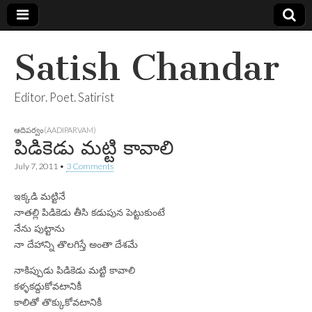
Satish Chandar
Editor. Poet. Satirist
ఆదిపర్వం(AADIPARVAM)
పిడికెడు మట్టి కావాలి
July 7, 2011
•
3 Comments
ఇక్కడి మట్టినే
నాతల్లి పిడికెడు తీసి కడుపున పెట్టుకుంటే
నేను పుట్టాను
నా దేహాన్ని తొలగిస్తే అంతా దేశమే
నాకిప్పుడు పిడికెడు మట్టి కావాలి
కళ్ళకద్దుకోవటానికీ
కాలితో తొక్కుకోవటానికీ