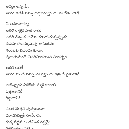
అన్నం అన్నమే.
తాను ఉడికి నన్ను చల్లబరుస్తుంది. ఈ దేశం లాగే
ఏ అమావాస్యా
ఆకలి రాత్రికి సాటి రాదు
ఎవరి తిన్న కంచమో- కడుగుతున్నప్పుడు
కడుపు కలుక్కుమన్న అనుభవం
శిలువకు ముందు కూడా,
పురుగుమందే చివరివిందయిన సందర్భం
ఆకలి ఆకలే.
తాను మండీ నన్ను వెలిగిస్తుంది. ఇక్కడి రైతులాగే
నాకిప్పుడు పిడికెడు మట్టి కావాలి
పుట్టటానికీ
గిట్టటానికీ
ఎంత మెత్తని పువ్వయినా
దూదినవ్వుకి సాటిరాదు
గుక్కపట్టిన ఒంటిమీద వస్త్రమై
గిలిగింతలు పెట్టినా