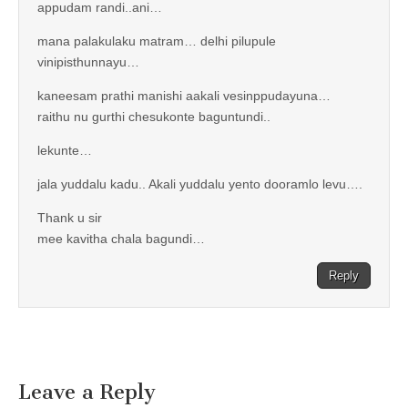
appudam randi..ani…
mana palakulaku matram… delhi pilupule
vinipisthunnayu…
kaneesam prathi manishi aakali vesinppudayuna…
raithu nu gurthi chesukonte baguntundi..
lekunte…
jala yuddalu kadu.. Akali yuddalu yento dooramlo levu….
Thank u sir
mee kavitha chala bagundi…
Reply
Leave a Reply