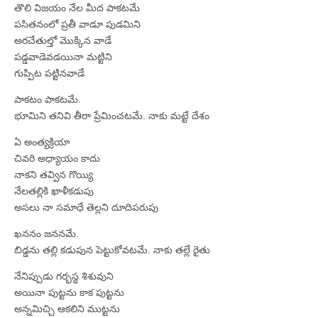
తొలి విజయం నేల మీద పాకటమే
పసితనంలో ప్రతీ వాడూ పుడమిని
అరచేతుల్తో మొక్కిన వాడే
పడ్డవాడెవడయినా మట్టిని
గుప్పిట పట్టినవాడే
పాకటం పాకటమే.
భూమిని తనివి తీరా ప్రేమించటమే. నాకు మట్టే దేశం
ఏ అంత్యక్రియా
చివరి అధ్యాయం కాదు
నాకని తవ్విన గొయ్యి
నేలతల్లికి ఖాళీకడుపు
అసలు నా సమాధే తెల్లని దూదిపరుపు
ఖననం జననమే.
బిడ్డను తల్లి కడుపున పెట్టుకోవటమే. నాకు తల్లే రైతు
నేనిప్పుడు గర్భస్థ శిశువుని
అయినా పుట్టను కాక పుట్టను
అన్నమిచ్చి ఆకలిని ముట్టను