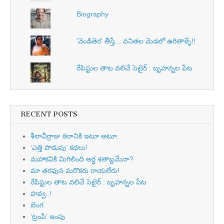
Biography
'వెండితెర' తీస్తే... వనితల మెడలో ఉరితాళ్ళే!!
రేపిస్టుల తాట వలిచే సెటైర్ : బృహన్నల పేట
RECENT POSTS
శీలావీర్రాజు కలానికి ఇటూ అటూ:
‘ఎత్తి పొడుపు’ కథలు!
మహాకవికి మిగిలింది అర్ధ శతాబ్దమేనా?
మా తరఫున మరొకరు రాయలేరు!
రేపిస్టుల తాట వలిచే సెటైర్ : బృహన్నల పేట
హవ్వ..!
బెంగ
‘ట్రంపే’ ఇంపు