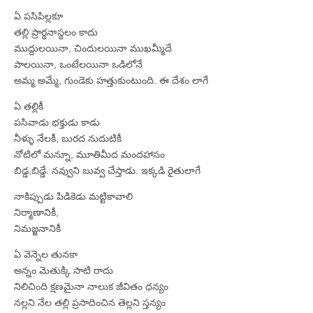
ఏ పసిపిల్లకూ
తల్లి ప్రార్థనాస్థలం కాదు
ముద్దులయినా, చిందులయినా ముఖమ్మీదే
పాలయినా, ఒంటేలయినా ఒడిలోనే
అమ్మ అమ్మే, గుండెకు హత్తుకుంటుంది. ఈ దేశం లాగే
ఏ తల్లికీ
పసివాడు భక్తుడు కాడు
నీళ్ళు నేలకీ, బురద నుదుటికీ
నోటిలో మన్నూ, మూతిమీద మందహాసం
బిడ్డ,బిడ్డే. నవ్వుని బువ్వ చేస్తాడు. ఇక్కడి రైతులాగే
నాకిప్పుడు పిడికెడు మట్టికావాలి
నిర్మాణానికీ,
నిమజ్జనానికీ
ఏ వెన్నెల తునకా
అన్నం మెతుక్కి సాటి రాదు
నిలిచింది క్షణమైనా నాలుక జీవితం ధన్యం
నల్లని నేల తల్లి ప్రసాదించిన తెల్లని స్తన్యం