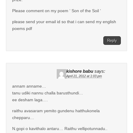
Please comment on my poem ‘ Son of the Soil ‘
please send your email id so that i can send my english
poems pdf
Reply
kishore babu
says:
April 21, 2012 at 1:03 pm
annam anname…
tanu udiki nannu challa barusthundi…
ee desham laga….
raithu avasaram yemito gundenu hatthukonela
chepparu…
N.gopi o kavithalo antaru… Raithu vellipotunnadu..