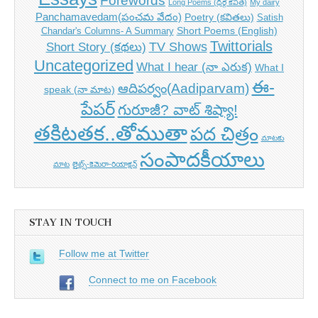
Forewords
Long Poems (ధీర్గ కవిత)
My dairy
Panchamavedam(పంచమ వేదం)
Poetry (కవితలు)
Satish
Short Poems (English)
Chandar's Columns- A Summary
Twittorials
TV Shows
Short Story (కథలు)
Uncategorized
What I hear (నా ఎరుక)
What I
ఈ-
ఆదిపర్వం(Aadiparvam)
speak (నా మాట)
పేపర్
గురూజీ? వాట్ శిష్యా!
తకిటతక..తోముతా
పద చిత్రం
మాటకు
సంపాదకీయాలు
మాట
లైట్స్-కెమెరా-రియాక్షన్
STAY IN TOUCH
Follow me at Twitter
Connect to me on Facebook