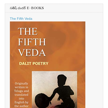
సతీష్ చందర్ E-BOOKS
The Fifth Veda