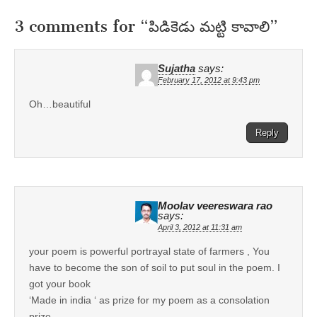
3 comments for “
పిడికెడు మట్టి కావాలి
”
Sujatha
says:
February 17, 2012 at 9:43 pm
Oh…beautiful
Reply
Moolav veereswara rao
says:
April 3, 2012 at 11:31 am
your poem is powerful portrayal state of farmers , You
have to become the son of soil to put soul in the poem. I
got your book
‘Made in india ‘ as prize for my poem as a consolation
prize.