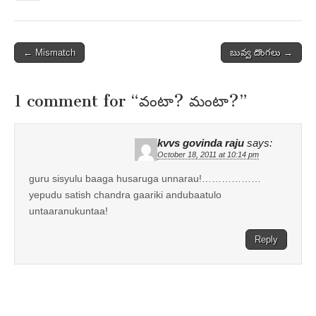
Post
← Mismatch
బువ్వ దొంగలు →
navigation
1 comment for “
వంటా? మంటా?
”
kvvs govinda raju
says:
October 18, 2011 at 10:14 pm
guru sisyulu baaga husaruga unnarau!………………
yepudu satish chandra gaariki andubaatulo
untaaranukuntaa!
Reply