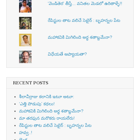
'వెండితెర' తీస్తే... వనితల మెడలో ఉరితాళ్ళే!!
రేపిస్టుల తాట వలిచే సెటైర్ : బృహన్నల పేట
మహాకవికి మిగిలింది అర్ధ శతాబ్దమేనా?
విధేయతే ఆప్యాయతా?
RECENT POSTS
శీలావీర్రాజు కలానికి ఇటూ అటూ:
‘ఎత్తి పొడుపు’ కథలు!
మహాకవికి మిగిలింది అర్ధ శతాబ్దమేనా?
మా తరఫున మరొకరు రాయలేరు!
రేపిస్టుల తాట వలిచే సెటైర్ : బృహన్నల పేట
హవ్వ..!
బెంగ