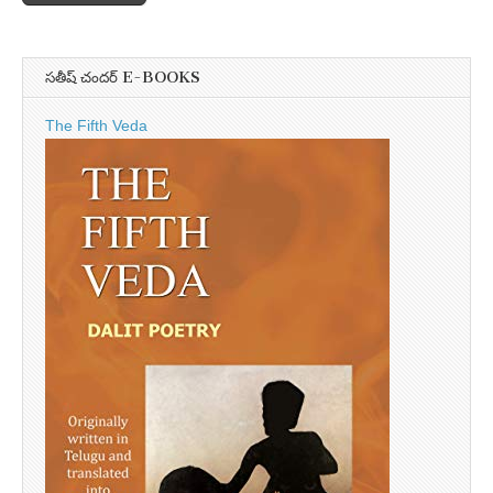
సతీష్ చందర్ E-BOOKS
The Fifth Veda