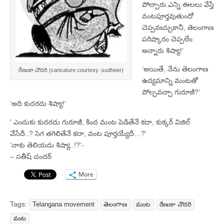
పోల్చారు.ఎన్ని ఈలలు వేస్తే
వంటపూర్తవుతుందో
చెప్పవఃచ్చుకానీ, తెలంగాణ
పరిష్కారం చెప్పలేం
అన్నారు శిష్యా!’
‘అయితే, నేను తెలంగాణ
రేణుకా చౌదరి (caricature courtesy :sudheer)
ఉద్యమాన్ని మంటతో
పోల్చవచ్చా గురూజీ?’
‘అది కుదరదు శిష్యా!’
‘ ఎందుకు కుదరదు గురూజీ, కింద మంట పెడితేనే కదా, కుక్కర్ విజిల్
వేసేదీ..? సెగ తగిలితేనే కదా, వంట పూర్తయ్యేదీ…?’
‘నాకు తెలియదు శిష్యా..!?’-
– సతీష్ చందర్
More
Tags:
Telangana movement
తెలంగాణ
మంట
రేణుకా చౌదరి
వంట