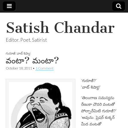
Satish Chandar
Editor. Poet. Satirist
గురూజీ? వాట్ శిష్యా!
వంటా? మంటా?
October 18, 2011
•
1 Comment
‘గురూజీ?’
‘వాట్ శిష్యా!’
‘తెలంగాణ సమస్యను
రేణుకా చౌదరి వంటతో
పోల్చారేమిటి గురూజీ?’
‘అవును. ప్రెషర్ కుక్కర్
మీద వంటతో