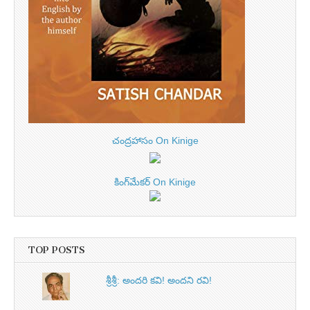
చంద్రహాసం On Kinige
కింగ్‌మేకర్ On Kinige
TOP POSTS
శ్రీశ్రీ: అందరి కవి! అందని రవి!