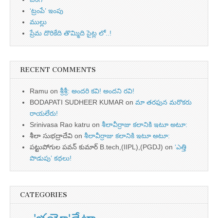
‘ట్రంపే’ ఇంపు
ముల్లు
ప్రేమ దొరికేది తొమ్మిది సైట్ల లో..!
RECENT COMMENTS
Ramu
on
శ్రీశ్రీ: అందరి కవి! అందని రవి!
BODAPATI SUDHEER KUMAR
on
మా తరఫున మరొకరు
రాయలేరు!
Srinivasa Rao katru
on
శీలావీర్రాజు కలానికి ఇటూ అటూ:
శీలా సుభద్రాదేవి
on
శీలావీర్రాజు కలానికి ఇటూ అటూ:
పట్టుపోగుల పవన్ కుమార్ B.tech,(IIPL),(PGDJ)
on
‘ఎత్తి
పొడుపు’ కథలు!
CATEGORIES