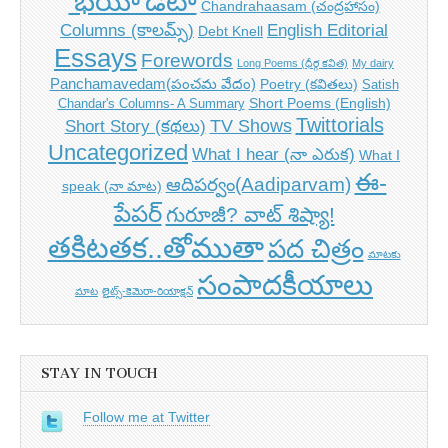
'భయో'డేటా
Chandrahaasam (చంద్రహాసం)
Columns (కాలమ్స్)
English Editorial
Debt Knell
Essays
Forewords
Long Poems (ధీర్గ కవిత)
My dairy
Panchamavedam(పంచమ వేదం)
Poetry (కవితలు)
Satish
Short Poems (English)
Chandar's Columns- A Summary
Twittorials
TV Shows
Short Story (కథలు)
Uncategorized
What I hear (నా ఎరుక)
What I
ఈ-
ఆదిపర్వం(Aadiparvam)
speak (నా మాట)
పేపర్
గురూజీ? వాట్ శిష్యా!
తకిటతక..తోముతా
పద చిత్రం
మాటకు
సంపాదకీయాలు
మాట
లైట్స్-కెమెరా-రియాక్షన్
STAY IN TOUCH
Follow me at Twitter