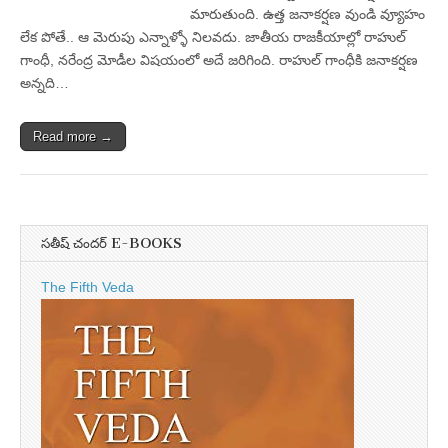
మారుతుంది. ఉత్త జనాకర్షణ వుండి వ్యూహం
లేక పోతే.. ఆ మెరుపు ఎన్నాళ్ళో నిలవదు. జాతీయ రాజకీయాల్లో రాహుల్‌
గాంధీ, నరేంద్ర మోడీల విషయంలో అదే జరిగింది. రాహుల్‌ గాంధీకి జనాకర్షణ
అన్నది…
Read more →
సతీష్ చందర్ E-BOOKS
The Fifth Veda