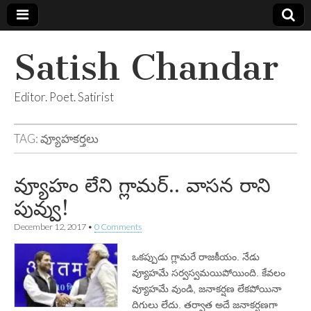
Satish Chandar
Editor. Poet. Satirist
TAG:
వ్యూహకర్తలు
వ్యూహం లేని గ్లామర్‌.. వాసన రాని
పువ్వు!
December 12, 2017
•
0 Comments
ఒకప్పుడు గ్లామరే రాజకీయం. నేడు
వ్యూహమే సర్వస్వమయిపోయింది. కేవలం
వ్యూహమే వుండి, జనాకర్షణ లేకపోయినా
దిగులు లేదు. తర్వాత అదే జనాకర్షణగా