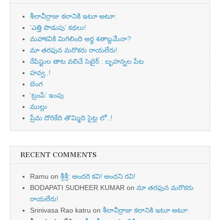
శీలావీర్రాజు కలానికి ఇటూ అటూ:
‘ఎత్తి పొడుపు’ కథలు!
మహాకవికి మిగిలింది అర్ధ శతాబ్దమేనా?
మా తరఫున మరొకరు రాయలేరు!
రేపిస్టుల తాట వలిచే సెటైర్ : బృహన్నల పేట
హవ్వ..!
బెంగ
‘ట్రంపే’ ఇంపు
ముల్లు
ప్రేమ దొరికేది తొమ్మిది సైట్ల లో..!
RECENT COMMENTS
Ramu
on
శ్రీశ్రీ: అందరి కవి! అందని రవి!
BODAPATI SUDHEER KUMAR
on
మా తరఫున మరొకరు
రాయలేరు!
Srinivasa Rao katru
on
శీలావీర్రాజు కలానికి ఇటూ అటూ: