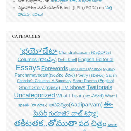
శీలా సుభద్రాదేవి
on
శీలావీర్రాజు కలానికి ఇటూ అటూ:
పట్టుపోగుల పవన్ కుమార్ B.tech,(IIPL),(PGDJ)
on
‘ఎత్తి
పొడుపు’ కథలు!
CATEGORIES
'భయో'డేటా
Chandrahaasam (చంద్రహాసం)
Columns (కాలమ్స్)
English Editorial
Debt Knell
Essays
Forewords
Long Poems (ధీర్గ కవిత)
My dairy
Panchamavedam(పంచమ వేదం)
Poetry (కవితలు)
Satish
Short Poems (English)
Chandar's Columns- A Summary
Twittorials
TV Shows
Short Story (కథలు)
Uncategorized
What I hear (నా ఎరుక)
What I
ఈ-
ఆదిపర్వం(Aadiparvam)
speak (నా మాట)
పేపర్
గురూజీ? వాట్ శిష్యా!
తకిటతక..తోముతా
పద చిత్రం
మాటకు