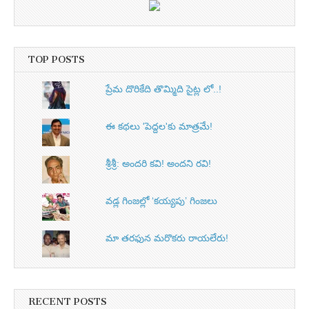
TOP POSTS
ప్రేమ దొరికేది తొమ్మిది సైట్ల లో..!
ఈ కథలు 'పెద్దల'కు మాత్రమే!
శ్రీశ్రీ: అందరి కవి! అందని రవి!
వడ్ల గింజల్లో ‘కయ్యపు’ గింజలు
మా తరఫున మరొకరు రాయలేరు!
RECENT POSTS