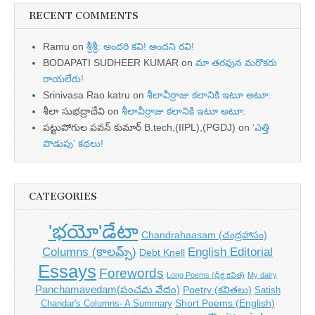
RECENT COMMENTS
Ramu
on
శ్రీశ్రీ: అందరి కవి! అందని రవి!
BODAPATI SUDHEER KUMAR
on
మా తరఫున మరొకరు
రాయలేరు!
Srinivasa Rao katru
on
శీలావీర్రాజు కలానికి ఇటూ అటూ:
శీలా సుభద్రాదేవి
on
శీలావీర్రాజు కలానికి ఇటూ అటూ:
పట్టుపోగుల పవన్ కుమార్ B.tech,(IIPL),(PGDJ)
on
‘ఎత్తి
పొడుపు’ కథలు!
CATEGORIES
'భయో'డేటా
Chandrahaasam (చంద్రహాసం)
Columns (కాలమ్స్)
English Editorial
Debt Knell
Essays
Forewords
Long Poems (ధీర్గ కవిత)
My dairy
Panchamavedam(పంచమ వేదం)
Poetry (కవితలు)
Satish
Short Poems (English)
Chandar's Columns- A Summary