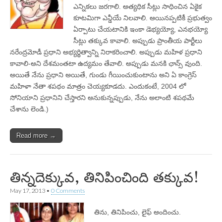
ఎన్నికలు జరగాలి. అత్యధిక సీట్లు సాధించిన ఏకైక
కూటమిగా ఎన్డీయే నిలవాలి. అయినప్పటికీ ప్రభుత్వం
ఏర్పాటు చేయటానికి ఇంకా డెభ్యయ్యో, ఎనభయ్యో
సీట్లు తక్కువ కావాలి. అప్పుడు ప్రాంతీయ పార్టీలు
నరేంద్రమోడీ ప్రధాని అభ్యర్థిత్వాన్ని నిరాకరించాలి. అప్పుడు మహిళ ప్రధాని
కావాలి-అని దేశమంతటా ఉద్యమం తేవాలి. అప్పుడు మనకి ఛాన్స్‌ వుంది.
అయితే నేను ప్రధాని అయితే, గుండు గీయించుకుంటాను అని ఏ కాంగ్రెస్‌
మహిళా నేతా శపథం మాత్రం చెయ్యకూడదు. ఎందుకంటే, 2004 లో
సోనియాని ప్రధానిని చేస్తారని అనుకున్నప్పుడు, నేను అలాంటి శపథమే
చేశాను లెండి.)
Read more →
తిన్నదెక్కువ, తినిపించింది తక్కువ!
May 17, 2013
•
0 Comments
తిను, తినిపించు, లైఫ్‌ అందించు.