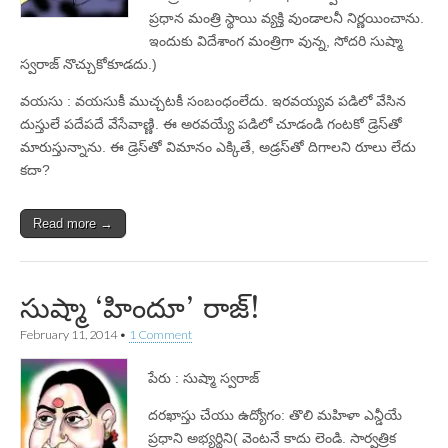
ప్రధాన మంత్రి స్థాయి వ్యక్తి వుండాలనీ నిర్ణయించాను.
ఇందుకు విదేశాంగ మంత్రిగా వున్న, సోదరి సుష్మా
స్వరాజ్‌ నొచ్చుకోకూడదు.)
వయసు : వయసుకీ ముచ్చటకీ సంబంధంలేదు. ఇరవయ్యవ పడిలో వేసిన
దుస్తులే పదేపదే వేసేవాణ్ణి. ఈ అరవయ్యే పడిలో చూడండి గంటకో డ్రెస్‌తో
మారుస్తున్నాను. ఈ డ్రెస్‌తో విమానం ఎక్కితే, అడ్రస్‌తో దిగాలని రూలు లేదు
కదా?
Read more →
సుష్మా ‘హిందూ’ రాజ్‌!
February 11, 2014
•
1 Comment
పేరు : సుష్మా స్వరాజ్‌
దరఖాస్తు చేయు ఉద్యోగం: తొలి మహిళా ఎన్డీయే
ప్రధాని అభ్యర్థిని( వెంటనే కాదు లెండి. సార్వత్రిక