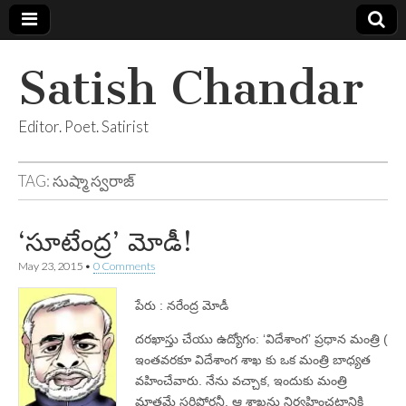
Satish Chandar
Editor. Poet. Satirist
TAG:
సుష్మా స్వరాజ్
‘సూటేంద్ర’ మోడీ!
May 23, 2015
•
0 Comments
పేరు : నరేంద్ర మోడీ
దరఖాస్తు చేయు ఉద్యోగం: ‘విదేశాంగ’ ప్రధాన మంత్రి (
ఇంతవరకూ విదేశాంగ శాఖ కు ఒక మంత్రి బాధ్యత
వహించేవారు. నేను వచ్చాక, ఇందుకు మంత్రి
మాత్రమే సరిపోరనీ, ఆ శాఖను నిర్వహించటానికి