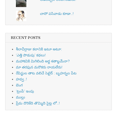
చాసో పసివాడు కూడా..!
RECENT POSTS
శీలావీర్రాజు కలానికి ఇటూ అటూ:
‘ఎత్తి పొడుపు’ కథలు!
మహాకవికి మిగిలింది అర్ధ శతాబ్దమేనా?
మా తరఫున మరొకరు రాయలేరు!
రేపిస్టుల తాట వలిచే సెటైర్ : బృహన్నల పేట
హవ్వ..!
బెంగ
‘ట్రంపే’ ఇంపు
ముల్లు
ప్రేమ దొరికేది తొమ్మిది సైట్ల లో..!