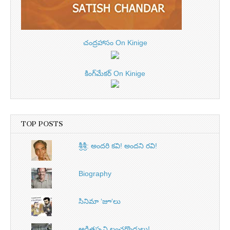
చంద్రహాసం On Kinige
కింగ్‌మేకర్ On Kinige
TOP POSTS
శ్రీశ్రీ: అందరి కవి! అందని రవి!
Biography
సినిమా ‘జూ‘లు
ఆడితప్పని లంచగొండులు!