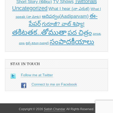
Twittorials
TV Shows
Short Story (కథలు)
Uncategorized
What I hear (నా ఎరుక)
What I
ఈ-
ఆదిపర్వం(Aadiparvam)
speak (నా మాట)
పేపర్
గురూజీ? వాట్ శిష్యా!
తకిటతక..తోముతా
పద చిత్రం
మాటకు
సంపాదకీయాలు
మాట
లైట్స్-కెమెరా-రియాక్షన్
STAY IN TOUCH
Follow me at Twitter
Connect to me on Facebook
Copyright © 2026
Satish Chandar
. All Rights Reserved.