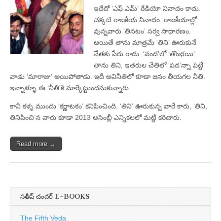
ఇదేదో ‘ఎఫ్‌ ఎమ్‌’ రేడియో నినాదం కాదు.
చక్కటి రాజకీయ నినాదం. రాజకీయాల్లో
వున్నవారు ‘తినటం’ సర్వ సాధారణం.
అయితే తాను మాత్రమే ‘తిని’ ఊరుకునే
నేతకు పేరు రాదు. ‘వంద’లో ‘తొంభయి’
తాను తిని, ఇతరుల చేతిలో ‘పద’న్నా పెట్టే
వాడు ‘మారాజు’ అయిపోతాడు. ఇదీ అవినీతిలో కూడా జనం తీయగల నీతి.
ఇన్నాళ్ళూ ఈ ‘నీతి’కి మార్కెట్టుందనుకున్నారు.
కానీ కళ్ళ ముందు ‘కర్ణాటకం’ కనిపించింది. ‘తిని’ ఊరుకున్న వారే కారు, ‘తిని,
తినిపించి’న వారు కూడా 2013 అసెంబ్లీ ఎన్నికలలో మట్టి కరిచారు.
Read more →
సతీష్ చందర్ E-BOOKS
The Fifth Veda