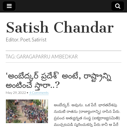
Satish Chandar
Editor. Poet. Satirist
TAG:
GARAGAPARRU AMBEDKAR
‘అంబేద్కర్‌ ప్రదేశ్‌’ అంటే, రాష్ట్రాన్ని
అంటించే స్తారా..?
May 29, 2022
•
4 Comments
అంబేద్కర్‌. అవును. ఒక పేరే. భారతదేశపు
నుదుటి రాతను (రాజ్యాంగాన్ని) రాసిన పేరు.
ప్రపంచ అత్యున్నత సంస్థ (ఐక్యరాజ్యసమితి)
ముచ్చటపడి స్మరించుకన్న పేరు.కానీ ఆ పేరే