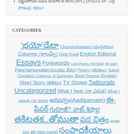
పట్టుపోగుల పవన్ కుమార్ B.tech,(IIPL),(PGDJ)
on
‘ఎత్తి
పొడుపు’ కథలు!
CATEGORIES
'భయో'డేటా
Chandrahaasam (చంద్రహాసం)
Columns (కాలమ్స్)
English Editorial
Debt Knell
Essays
Forewords
Long Poems (ధీర్గ కవిత)
My dairy
Panchamavedam(పంచమ వేదం)
Poetry (కవితలు)
Satish
Short Poems (English)
Chandar's Columns- A Summary
Twittorials
TV Shows
Short Story (కథలు)
Uncategorized
What I hear (నా ఎరుక)
What I
ఈ-
ఆదిపర్వం(Aadiparvam)
speak (నా మాట)
పేపర్
గురూజీ? వాట్ శిష్యా!
తకిటతక..తోముతా
పద చిత్రం
మాటకు
సంపాదకీయాలు
మాట
లైట్స్-కెమెరా-రియాక్షన్