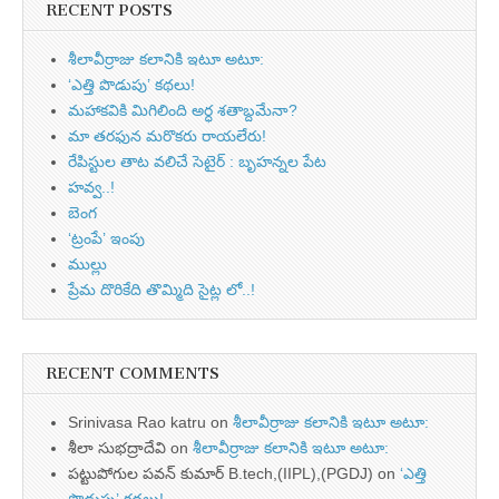
RECENT POSTS
శీలావీర్రాజు కలానికి ఇటూ అటూ:
‘ఎత్తి పొడుపు’ కథలు!
మహాకవికి మిగిలింది అర్ధ శతాబ్దమేనా?
మా తరఫున మరొకరు రాయలేరు!
రేపిస్టుల తాట వలిచే సెటైర్ : బృహన్నల పేట
హవ్వ..!
బెంగ
‘ట్రంపే’ ఇంపు
ముల్లు
ప్రేమ దొరికేది తొమ్మిది సైట్ల లో..!
RECENT COMMENTS
Srinivasa Rao katru
on
శీలావీర్రాజు కలానికి ఇటూ అటూ:
శీలా సుభద్రాదేవి
on
శీలావీర్రాజు కలానికి ఇటూ అటూ:
పట్టుపోగుల పవన్ కుమార్ B.tech,(IIPL),(PGDJ)
on
‘ఎత్తి
పొడుపు’ కథలు!