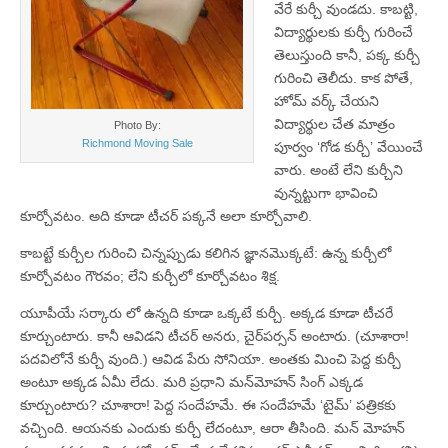
వేరే కుర్చీ వుండదు. కాబట్టి,
విద్యార్థులకు కుర్చీ గురించే
తెలుస్తుంది కానీ, పక్క కుర్చీ
గురించి తెలీదు. కాక పోతే,
హోమ్‌ వర్క్‌ చేయని
విద్యార్థుల చేత మాత్రం
Photo By:
Richmond Moving Sale
పూర్వం ‘గోడ కుర్చీ’ వేయించే
వారు. అంటే లేని కుర్చీని
వున్నట్టుగా భావించి
కూర్చోవటం. అది కూడా టీచర్‌ పక్కనే అలా కూర్చోవాలి.
కాబట్టే కుర్చీల గురించి చిన్నప్పుడు కలిగిన జ్ఞానమొక్కటే: ఉన్న కుర్చీలో
కూర్చోవటం గౌరవం; లేని కుర్చీలో కూర్చోవటం శిక్ష.
యూపీయే సర్కారు లో ఉన్నది కూడా ఒక్కటే కుర్చీ. అక్కడ కూడా టీచరే
కూర్చుంటారు. కానీ ఆవిడని టీచర్‌ అనరు, చైర్‌పర్సన్‌ అంటారు. (చూశారా!
పదవిలోనే కుర్చీ వుంది.) ఆవిడ పేరు సోనియా. అంతకు మించి పెద్ద కుర్చీ
అంటూ అక్కడ ఏమీ లేదు. మరి ప్రధాని మన్‌మోహన్‌ సింగ్‌ ఎక్కడ
కూర్చుంటారు? చూశారా! పెద్ద సందేహమే. ఈ సందేహమే ‘టైమ్‌’ పత్రికకు
వచ్చింది. ఆయనకు ఎందుకు కుర్చీ లేదంటూ, ఆరా తీసింది. మన్‌ మోహన్‌