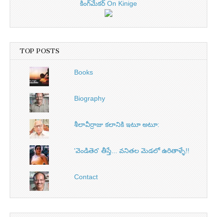
కింగ్‌మేకర్ On Kinige
TOP POSTS
Books
Biography
శీలావీర్రాజు కలానికి ఇటూ అటూ:
'వెండితెర' తీస్తే... వనితల మెడలో ఉరితాళ్ళే!!
Contact