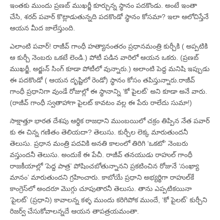
ఇంతకు ముందు ప్రణబ్‌ ముఖర్జీ కూర్చున్న స్థానం పదకొండు. అంటే ఇంతా
చేసి, శరద్‌ పవార్‌ కొట్లాడుతున్నది పదకొండో స్థానం కోసమా? ఇలా ఆలోచిస్తేనే
ఆయన మీద జాలేస్తుంది.
ఎలాంటి పవార్‌! రాజీవ్‌ గాంధీ హత్యానంతరం ప్రధానమంత్రి కుర్చీకి ( అప్పటికి
ఆ కుర్చీ నెంబరు ఒకటే లెండి.) పోటీ పడిన వారిలో ఆయన ఒకరు. (ప్రణబ్‌
ముఖర్జీ, అర్జున్‌ సింగ్‌ కూడా పోటీలో వున్నారు.) అలాంటి పెద్ద మనిషి ఇప్పుడు
ఈ పదకొండో ( ఆయన దృష్టిలో రెండో) స్థానం కోసం తపిస్తున్నారు.రాజీవ్‌
గాంధీ ప్రధానిగా వుండే రోజుల్లో ఈ స్థానాన్ని ‘కో పైలట్‌’ అని కూడా అనే వారు.
(రాజీవ్‌ గాంధీ స్వతాహాగా పైలట్‌ కావటం వల్ల ఈ పేరు రాలేదు సుమా!)
సాక్షాత్తూ భారత దేశపు ఆర్థిక రాజధాని ముంబయిలో చక్రం తిప్పిన నేత పవార్‌
కు ఈ చిన్న గణితం తెలియదా? తెలుసు. కుర్చీల లెక్క మారుతుందనీ
తెలుసు. ప్రధాన మంత్రి పదవికి అనతి కాలంలో తిరిగి ‘ఒకటో’ నెంబరు
వస్తుందనీ తెలుసు. అందుకే ఈ పేచీ. రాజీవ్‌ తనయుడు రాహుల్‌ గాంధీ
రాజకీయాల్లో ‘పెద్ద పాత్ర’ పోషించబోతున్నానని ప్రకటించిన రోజునే ‘సంఖ్యా
మానం’ మారుతుందని గ్రహించారు. కాబోయే ప్రధాని అభ్యర్థిగా రాహుల్‌కే
కాంగ్రెస్‌లో అందరూ మొగ్గు చూపుతారనీ తెలుసు. తాను ఎప్పటికయినా
‘పైలట్‌’ (ప్రధాని) కావాలన్న కళ్ళ ముందు కరిగిపోక ముందే, ‘కో పైలట్‌’ కుర్చీని
రిజర్వ్‌ చేసుకోవాలన్నదే ఆయన తాపత్రయమంతా.