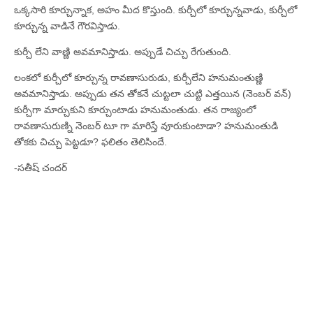
ఒక్కసారి కూర్చున్నాక, అహం మీద కొస్తుంది. కుర్చీలో కూర్చున్నవాడు, కుర్చీలో
కూర్చున్న వాడినే గౌరవిస్తాడు.
కుర్చీ లేని వాణ్ణి అవమానిస్తాడు. అప్పుడే చిచ్చు రేగుతుంది.
లంకలో కుర్చీలో కూర్చున్న రావణాసురుడు, కుర్చీలేని హనుమంతుణ్ణి
అవమానిస్తాడు. అప్పుడు తన తోకనే చుట్టలా చుట్టి ఎత్తయిన (నెంబర్‌ వన్‌)
కుర్చీగా మార్చుకుని కూర్చుంటాడు హనుమంతుడు. తన రాజ్యంలో
రావణాసురుణ్ని నెంబర్‌ టూ గా మారిస్తే వూరుకుంటాడా? హనుమంతుడి
తోకకు చిచ్చు పెట్టడూ? ఫలితం తెలిసిందే.
-సతీష్‌ చందర్‌