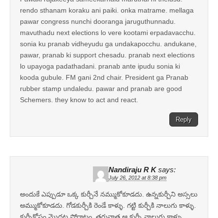
rendo sthanam koraku ani paiki. onka matrame. mellaga
pawar congress nunchi dooranga jaruguthunnadu.
mavuthadu next elections lo vere kootami erpadavacchu.
sonia ku pranab vidheyudu ga undakapocchu. andukane,
pawar, pranab ki support chesadu. pranab next elections
lo upayoga padathadani. pranab ante ipudu sonia ki
kooda gubule. FM gani 2nd chair. President ga Pranab
rubber stamp undaledu. pawar and pranab are good
Schemers. they know to act and react.
Reply
Nandiraju R K
says:
July 26, 2012 at 8:38 pm
అందుకే ఎప్పుడూ ఒక్క కుర్చీనే నమ్ముకోకూడదు. ఉన్నకుర్చీని అస్సలు
అమ్ముకోకూడదు. గోడకుర్చీకి రెండే కాళ్ళు. గట్టి కుర్చీకి నాలుగు కాళ్ళు.
కుర్చీకోసం మొదట పోరాటం, తరువాత ఆ కుర్చీ నాలుగు కాళ్ళు