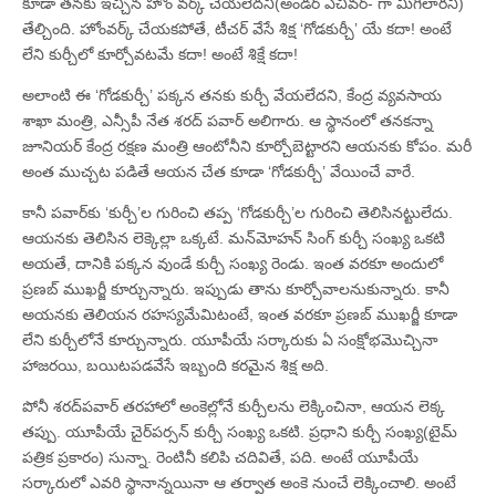
కూడా తనకు ఇచ్చిన హోం వర్క్‌ చేయలేదని(అండర్‌ ఎచీవర్‌- గా మిగిలారని)
తేల్చింది. హోంవర్క్‌ చేయకపోతే, టీచర్‌ వేసే శిక్ష ‘గోడకుర్చీ’ యే కదా! అంటే
లేని కుర్చీలో కూర్చోవటమే కదా! అంటే శిక్షే కదా!
అలాంటి ఈ ‘గోడకుర్చీ’ పక్కన తనకు కుర్చీ వేయలేదని, కేంద్ర వ్యవసాయ
శాఖా మంత్రి, ఎన్సీపీ నేత శరద్‌ పవార్‌ అలిగారు. ఆ స్థానంలో తనకన్నా
జూనియర్‌ కేంద్ర రక్షణ మంత్రి ఆంటోనీని కూర్చోబెట్టారని ఆయనకు కోపం. మరీ
అంత ముచ్చట పడితే ఆయన చేత కూడా ‘గోడకుర్చీ’ వేయించే వారే.
కానీ పవార్‌కు ‘కుర్చీ’ల గురించి తప్ప ‘గోడకుర్చీ’ల గురించి తెలిసినట్టులేదు.
ఆయనకు తెలిసిన లెక్కెల్లా ఒక్కటే. మన్‌మోహన్‌ సింగ్‌ కుర్చీ సంఖ్య ఒకటి
అయతే, దానికి పక్కన వుండే కుర్చీ సంఖ్య రెండు. ఇంత వరకూ అందులో
ప్రణబ్‌ ముఖర్జీ కూర్చున్నారు. ఇప్పుడు తాను కూర్చోవాలనుకున్నారు. కానీ
అయనకు తెలియన రహస్యమేమిటంటే, ఇంత వరకూ ప్రణబ్‌ ముఖర్జీ కూడా
లేని కుర్చీలోనే కూర్చున్నారు. యూపీయే సర్కారుకు ఏ సంక్షోభమొచ్చినా
హాజరయి, బయిటపడవేసే ఇబ్బంది కరమైన శిక్ష అది.
పోనీ శరద్‌పవార్‌ తరహాలో అంకెల్లోనే కుర్చీలను లెక్కించినా, ఆయన లెక్క
తప్పు. యూపీయే చైర్‌పర్సన్‌ కుర్చీ సంఖ్య ఒకటి. ప్రధాని కుర్చీ సంఖ్య(టైమ్‌
పత్రిక ప్రకారం) సున్నా. రెంటినీ కలిపి చదివితే, పది. అంటే యూపీయే
సర్కారులో ఎవరి స్థానాన్నయినా ఆ తర్వాత అంకె నుంచే లెక్కించాలి. అంటే