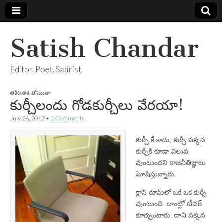
Satish Chandar
Editor. Poet. Satirist
తకిటతక..తోముతా
కుర్చీలందు గోడకుర్చీలు వేరయా!
July 26, 2012
•
2 Comments
కుర్చీ కే కాదు, కుర్చీ పక్కన
కుర్చీకి కూడా విలువ
వుంటుందని రాజనీతిజ్ఞులు
ఘోషిస్తున్నారు.
క్లాస్‌ రూమ్‌లో ఒకే ఒక కుర్చీ
వుంటుంది. దాంట్లో టీచర్‌
కూర్చుంటారు. దాని పక్కన