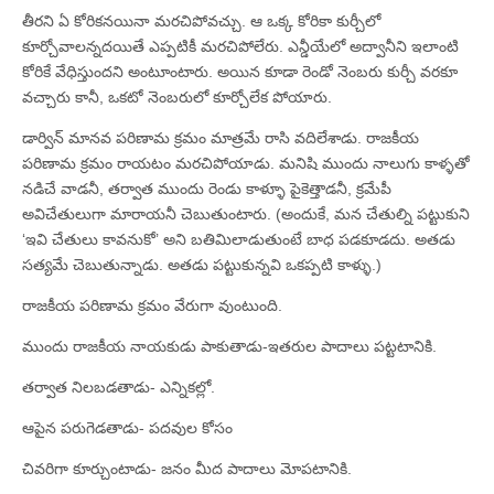
తీరని ఏ కోరికనయినా మరచిపోవచ్చు. ఆ ఒక్క కోరికా కుర్చీలో
కూర్చోవాలన్నదయితే ఎప్పటికీ మరచిపోలేరు. ఎన్డీయేలో అద్వానీని ఇలాంటి
కోరికే వేధిస్తుందని అంటూంటారు. అయిన కూడా రెండో నెంబరు కుర్చీ వరకూ
వచ్చారు కానీ, ఒకటో నెంబరులో కూర్చోలేక పోయారు.
డార్విన్‌ మానవ పరిణామ క్రమం మాత్రమే రాసి వదిలేశాడు. రాజకీయ
పరిణామ క్రమం రాయటం మరచిపోయాడు. మనిషి ముందు నాలుగు కాళ్ళతో
నడిచే వాడనీ, తర్వాత ముందు రెండు కాళ్ళూ పైకెత్తాడనీ, క్రమేపీ
అవిచేతులుగా మారాయనీ చెబుతుంటారు. (అందుకే, మన చేతుల్ని పట్టుకుని
‘ఇవి చేతులు కావనుకో’ అని బతిమిలాడుతుంటే బాధ పడకూడదు. అతడు
సత్యమే చెబుతున్నాడు. అతడు పట్టుకున్నవి ఒకప్పటి కాళ్ళు.)
రాజకీయ పరిణామ క్రమం వేరుగా వుంటుంది.
ముందు రాజకీయ నాయకుడు పాకుతాడు-ఇతరుల పాదాలు పట్టటానికి.
తర్వాత నిలబడతాడు- ఎన్నికల్లో.
ఆపైన పరుగెడతాడు- పదవుల కోసం
చివరిగా కూర్చుంటాడు- జనం మీద పాదాలు మోపటానికి.