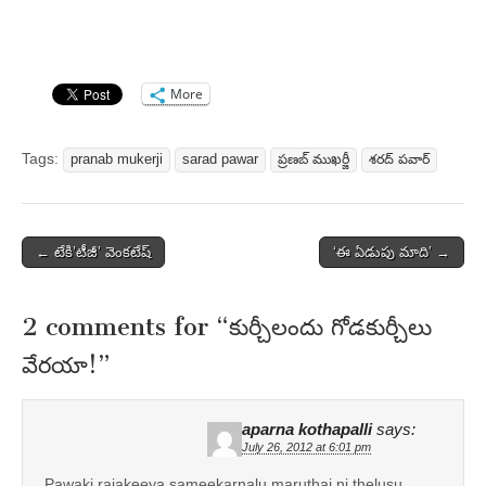
More
Tags:
pranab mukerji
sarad pawar
ప్రణబ్ ముఖర్జీ
శరద్ పవార్
Post
← టేకి’టీజీ’ వెంకటేష్‌
‘ఈ ఏడుపు మాది’ →
navigation
2 comments for “
కుర్చీలందు గోడకుర్చీలు
వేరయా!
”
aparna kothapalli
says:
July 26, 2012 at 6:01 pm
Pawaki rajakeeya sameekarnalu maruthai ni thelusu.