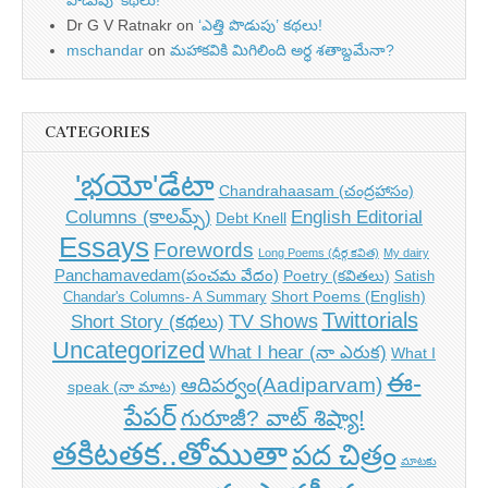
Dr G V Ratnakr
on
‘ఎత్తి పొడుపు’ కథలు!
mschandar
on
మహాకవికి మిగిలింది అర్ధ శతాబ్దమేనా?
CATEGORIES
'భయో'డేటా
Chandrahaasam (చంద్రహాసం)
Columns (కాలమ్స్)
English Editorial
Debt Knell
Essays
Forewords
Long Poems (ధీర్గ కవిత)
My dairy
Panchamavedam(పంచమ వేదం)
Poetry (కవితలు)
Satish
Short Poems (English)
Chandar's Columns- A Summary
Twittorials
TV Shows
Short Story (కథలు)
Uncategorized
What I hear (నా ఎరుక)
What I
ఈ-
ఆదిపర్వం(Aadiparvam)
speak (నా మాట)
పేపర్
గురూజీ? వాట్ శిష్యా!
తకిటతక..తోముతా
పద చిత్రం
మాటకు