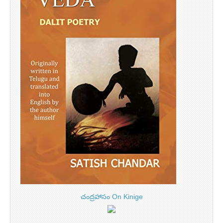
చంద్రహాసం On Kinige