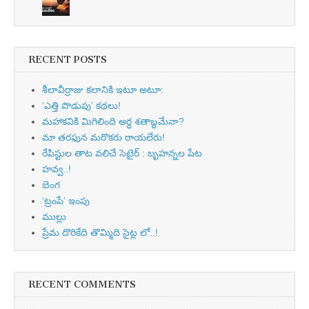
RECENT POSTS
శీలావీర్రాజు కలానికి ఇటూ అటూ:
‘ఎత్తి పొడుపు’ కథలు!
మహాకవికి మిగిలింది అర్ధ శతాబ్దమేనా?
మా తరఫున మరొకరు రాయలేరు!
రేపిస్టుల తాట వలిచే సెటైర్ : బృహన్నల పేట
హవ్వ..!
బెంగ
‘ట్రంపే’ ఇంపు
ముల్లు
ప్రేమ దొరికేది తొమ్మిది సైట్ల లో..!
RECENT COMMENTS