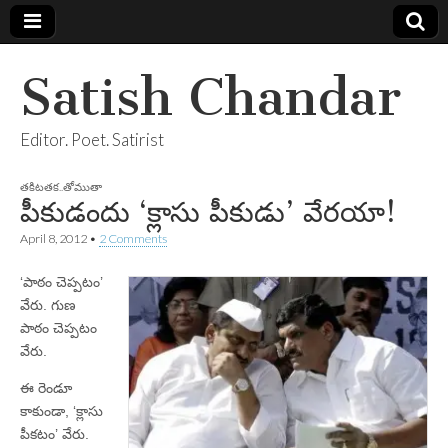
Satish Chandar
Editor. Poet. Satirist
తకిటతక..తోముతా
పీకుడందు ‘క్లాసు పీకుడు’ వేరయా!
April 8, 2012
•
2 Comments
‘పాఠం చెప్పటం’
వేరు. గుణ
పాఠం చెప్పటం
వేరు.
ఈ రెండూ
కాకుండా, ‘క్లాసు
పీకటం’ వేరు.