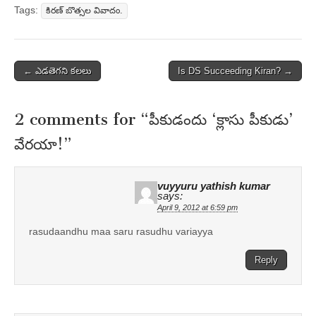
Tags:
కిరణ్ బొత్సల వివాదం.
Post
← ఎడతెగని కలలు
Is DS Succeeding Kiran? →
navigation
2 comments for “
పీకుడందు ‘క్లాసు పీకుడు’
వేరయా!
”
vuyyuru yathish kumar
says:
April 9, 2012 at 6:59 pm
rasudaandhu maa saru rasudhu variayya
Reply