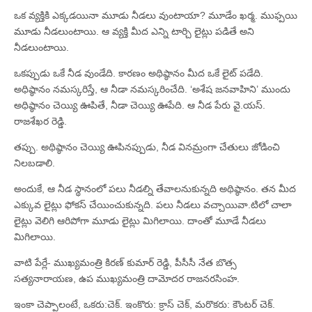
ఒక వ్యక్తికి ఎక్కడయినా మూడు నీడలు వుంటాయా? మూడేం ఖర్మ. ముఫ్పయి
మూడు నీడలుంటాయి. ఆ వ్యక్తి మీద ఎన్ని టార్చి లైట్లు పడితే అని
నీడలుంటాయి.
ఒకప్పుడు ఒకే నీడ వుండేది. కారణం అథిష్ఠానం మీద ఒకే లైట్‌ పడేది.
అధిష్ఠానం నమస్కరిస్తే, ఆ నీడా నమస్కరించేది. ‘అశేష జనవాహిని’ ముందు
అధిష్ఠానం చెయ్యి ఊపితే, నీడా చెయ్యి ఊపేది. ఆ నీడ పేరు వై.యస్‌.
రాజశేఖర రెడ్డి.
తప్పు. అథిష్ఠానం చెయ్యి ఊపినప్పుడు, నీడ వినమ్రంగా చేతులు జోడించి
నిలబడాలి.
అందుకే, ఆ నీడ స్థానంలో పలు నీడల్ని తేవాలనుకున్నది అథిష్ఠానం. తన మీద
ఎక్కువ లైట్లు ఫోకస్‌ చేయించుకున్నది. పలు నీడలు వచ్చాయివా.టిలో చాలా
లైట్లు వెలిగి ఆరిపోగా మూడు లైట్లు మిగిలాయి. దాంతో మూడే నీడలు
మిగిలాయి.
వాటి పేర్లే- ముఖ్యమంత్రి కిరణ్‌ కుమార్‌ రెడ్డి, పీసీసీ నేత బొత్స
సత్యనారాయణ, ఉప ముఖ్యమంత్రి దామోదర రాజనరసింహ.
ఇంకా చెప్పాలంటే, ఒకరు:చెక్‌. ఇంకొరు: క్రాస్‌ చెక్‌, మరొకరు: కౌంటర్‌ చెక్‌.