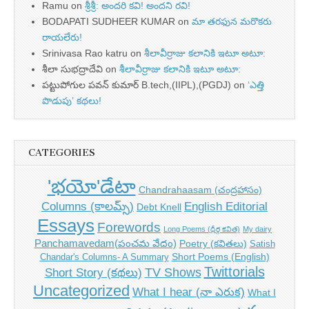
Ramu
on
శ్రీశ్రీ: అందరి కవి! అందని రవి!
BODAPATI SUDHEER KUMAR
on
మా తరఫున మరొకరు
రాయలేరు!
Srinivasa Rao katru
on
శీలావీర్రాజు కలానికి ఇటూ అటూ:
శీలా సుభద్రాదేవి
on
శీలావీర్రాజు కలానికి ఇటూ అటూ:
పట్టుపోగుల పవన్ కుమార్ B.tech,(IIPL),(PGDJ)
on
‘ఎత్తి
పొడుపు’ కథలు!
CATEGORIES
'భయో'డేటా
Chandrahaasam (చంద్రహాసం)
Columns (కాలమ్స్)
English Editorial
Debt Knell
Essays
Forewords
Long Poems (ధీర్గ కవిత)
My dairy
Panchamavedam(పంచమ వేదం)
Poetry (కవితలు)
Satish
Short Poems (English)
Chandar's Columns- A Summary
Twittorials
TV Shows
Short Story (కథలు)
Uncategorized
What I hear (నా ఎరుక)
What I