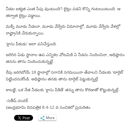
నీడల ఐక్యత ఎంత సేపు వుంటుంది? లైట్లు పడని కొన్ని గంటలుంటుంది. ఆ
తర్వాత లైట్లు పడ్డాయి.
మళ్ళీ మూడు నీడలూ, మూడు వేర్వేరు విమానాల్లో, మూడు వేర్వేరు వేళల్లో
రాష్ట్రానికి చేరుకున్నాయి.
‘క్లాసు పీకుడు’ అలా పనిచేస్తుంది.
జరిగిన ఏడు స్థానాల ఉప ఎన్నికల వోటమికి ఏ నీడను నిందించినా, అథిష్ఠానం
తనను తాను నిందించుకున్నట్టే.
రేపు జరగబోయే 18 స్థానాల్లో సగానికి సగమయినా తేవాలని నీడలకు ‘టార్గెట్‌’
పెట్టిందనుకోండి. అథిష్ఠానం తనకు తాను టార్గెట్‌ పెట్టుకున్నట్లే.
కాబట్టి, ఒక నేత నీడలకు ‘క్లాసు పీకితే’ తన్ను తాను కొరడాతో కొట్టుకున్నట్లే.
-సతీష్‌ చందర్‌
(ఆంధ్రభూమి దినపత్రిక 8-4-12 వ సంచికలో ప్రచురితం
More