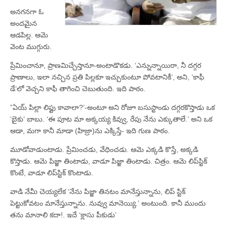
అనగనగా ఓ
అందమైన
ఆడపిల్ల. ఆమె
వెంట ముగ్గురు.
ప్రేమించానూ, ప్రాణమిచ్చేస్తానూ-అంటాడొకడు. ‘ఎన్నున్నాయిరా, నీ దగ్గర
ప్రాణాలు, ఇలా నచ్చిన ప్రతి పిల్లకూ ఇచ్చుకుంటూ పోవటానికీ’, అని, ‘కాఫీ
డే’లో వెచ్చని కాఫీ తాగించి చెబుతుంది. ఇది పాఠం.
”ఏయ్‌ పిల్లా లిఫ్టు కావాలా?’-అంటూ అని రోజూ బసుస్టాండు దగ్గరకొస్తాడు ఒక
‘బైకు’ బాబు. ‘ఈ పూట మా అక్కయ్య కివ్వు, రేపు నేను ఎక్కుతాలే.’ అని ఒక
ఆడా, మగా కానీ మాడా (హిజ్రా)ను ఎక్కిస్తే- ఇది గుణ పాఠం.
మూడోవాడుంటాడు. ప్రేమించడు, వేధించడు. ఆమె ఎక్కడి కొస్తే, అక్కడి
కొస్తాడు. ఆమె పిజ్జా తింటాడు, వాడూ పిజ్జా తింటాడు. చిత్రం. ఆమె లిప్‌స్టిక్‌
కొంటే, వాడూ లిప్‌స్టిక్‌ కొంటాడు.
వాడి నేమీ చెయ్యలేక ‘నేను పిజ్జా తినటం మానేస్తున్నాను, లిప్‌ స్టిక్‌
పెట్టుకోవటం మానేస్తున్నాను. నువ్వు మానెయ్యి.’ అంటుంది. కానీ ముందు
తను మానాలి కదా!. ఇదే ‘క్లాసు పీకుడు’