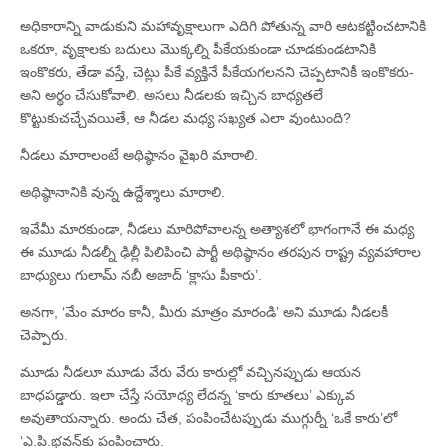
అధికారాన్ని వాడుకుని మహావృక్షాలుగా ఎదిగి పోతున్న వారి ఆటకట్టించటానికి
ఒకరూ, వృక్షాలకు బదులు మొక్కల్ని పీకేయకుండా చూడకుండటానికి
ఇంకొకరు, తేడా వస్తే, చెట్లు పీకే వ్యక్తినే పీకేయగలనని చెప్పటానికీ ఇంకొకరు-
అని అర్థం చేసుకోవాలి. అసలు నీడలకు ఇచ్చిన బాధ్యతలే
కొట్టుకుచచ్చేవయితే, ఆ నీడల మధ్య సఖ్యత ఎలా వుంటుంది?
నీడలు మారాలంటే అథిష్ఠానం వైఖరి మారాలి.
అథిష్ఠానానికి వున్న ఉద్దేశ్శాలు మారాలి.
ఇవేమీ మారకుండా, నీడలు మారిపోవాలన్న అత్యాశలో భాగంగానే ఈ మధ్య
ఈ మూడు నీడల్నీ ఢిల్లీ పిలిపించి పార్టీ అథిష్ఠానం తరపున రాష్ట్ర వ్యవహారాల
బాధ్యులు గులామ్‌ నబీ అజాద్‌ ‘క్లాసు పీకారు’.
అనగా, ‘మేం మారం కానీ, మీరు మాత్రం మారండి’ అని మూడు నీడలకీ
చెప్పారు.
మూడు నీడలూ మూడు వేరు వేరు కారుల్లో వచ్చినప్పుడు ఆయన
బాధపడ్డారు. ఇలా చేస్తే సయోధ్య లేదన్న ‘కారు కూతలు’ ఎక్కువ
అవుతాయన్నారు. అందు చేత, పంపించేటప్పుడు ముగ్గుర్నీ ‘ఒకే కారు’లో
‘ఎ.పి.భవన్‌కు పంపించారు.