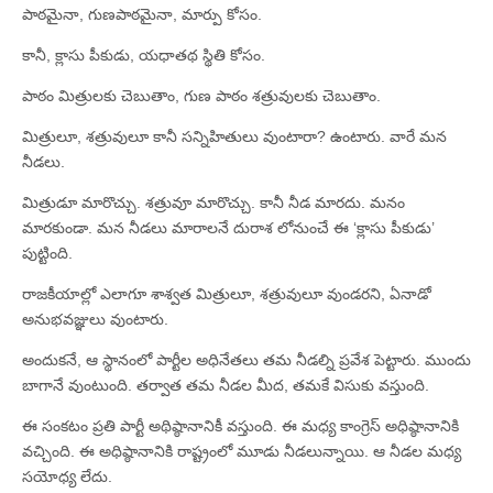
పాఠమైనా, గుణపాఠమైనా, మార్పు కోసం.
కానీ, క్లాసు పీకుడు, యధాతథ స్థితి కోసం.
పాఠం మిత్రులకు చెబుతాం, గుణ పాఠం శత్రువులకు చెబుతాం.
మిత్రులూ, శత్రువులూ కానీ సన్నిహితులు వుంటారా? ఉంటారు. వారే మన
నీడలు.
మిత్రుడూ మారొచ్చు. శత్రువూ మారొచ్చు. కానీ నీడ మారదు. మనం
మారకుండా. మన నీడలు మారాలనే దురాశ లోనుంచే ఈ ‘క్లాసు పీకుడు’
పుట్టింది.
రాజకీయాల్లో ఎలాగూ శాశ్వత మిత్రులూ, శత్రువులూ వుండరని, ఏనాడో
అనుభవజ్ఞులు వుంటారు.
అందుకనే, ఆ స్థానంలో పార్టీల అధినేతలు తమ నీడల్ని ప్రవేశ పెట్టారు. ముందు
బాగానే వుంటుంది. తర్వాత తమ నీడల మీద, తమకే విసుకు వస్తుంది.
ఈ సంకటం ప్రతి పార్టీ అథిష్ఠానానికీ వస్తుంది. ఈ మధ్య కాంగ్రెస్‌ అధిష్ఠానానికి
వచ్చింది. ఈ అధిష్ఠానానికి రాష్ట్రంలో మూడు నీడలున్నాయి. ఆ నీడల మధ్య
సయోధ్య లేదు.