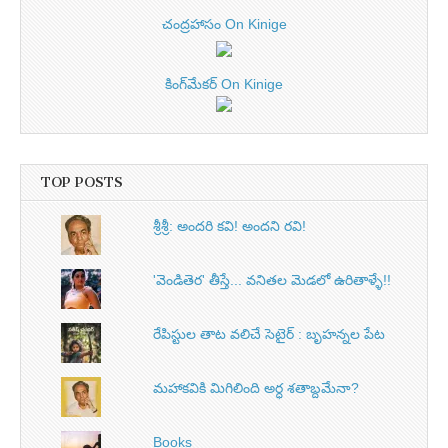
చంద్రహాసం On Kinige
కింగ్‌మేకర్ On Kinige
TOP POSTS
శ్రీశ్రీ: అందరి కవి! అందని రవి!
'వెండితెర' తీస్తే... వనితల మెడలో ఉరితాళ్ళే!!
రేపిస్టుల తాట వలిచే సెటైర్ : బృహన్నల పేట
మహాకవికి మిగిలింది అర్ధ శతాబ్దమేనా?
Books