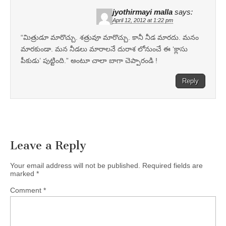
jyothirmayi malla
says:
April 12, 2012 at 1:22 pm
“మిత్రుడూ మారొచ్చు. శత్రువూ మారొచ్చు. కానీ నీడ మారదు. మనం
మారకుండా. మన నీడలు మారాలనే దురాశ లోనుంచే ఈ ‘క్లాసు
పీకుడు’ పుట్టింది.” అంటూ చాలా బాగా చెప్పారండి !
Reply
Leave a Reply
Your email address will not be published.
Required fields are
marked
*
Comment
*