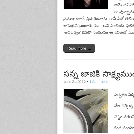
ఆమె చనిపోతూ
గా వున్నాన
ప్రముఖంగానే ప్రచురించాను. కానీ ఏదో తె
అనుభవిస్తుంటారు కదా- అని పించింది. ఫ
’ఆదిపర్వం‘ కవితా సంకలనం ఈ కవితతో ముగు
Read more →
సన్న జాజికి సాక్ష్యమ
June 21, 2012
•
1 Comment
పర్వతం ఏడ్చ
నేల చెక్కిళ
చెట్టు నగలన
కింద పండు