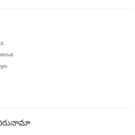
ానే
ి వలిచింది
యాను
 చిరునామా