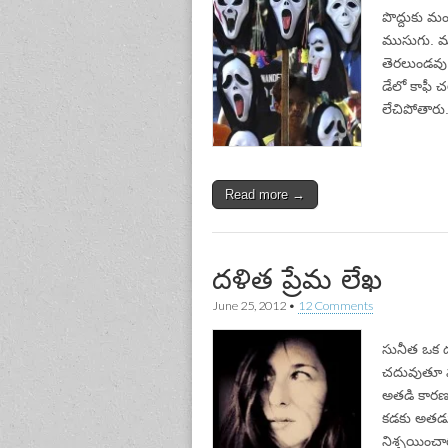
పొద్దుకు మ
ముసుగు. మ
తెరలుండవు. 
డేలో కాఫీ చల
లేచిపోతారు.
Read more →
దళిత ప్రేమ లేఖ
June 25, 2012
•
12 Comments
సునీత ఒక దళ
చదువుతూ వుం
అతడి కారణ
కడకు అతడు 
నిశ్చయించా