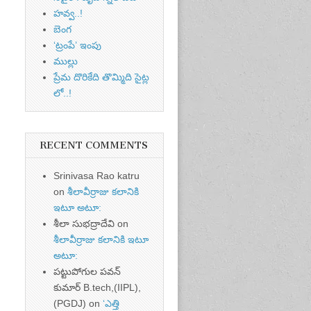
హవ్వ..!
బెంగ
‘ట్రంపే’ ఇంపు
ముల్లు
ప్రేమ దొరికేది తొమ్మిది సైట్ల
లో..!
RECENT COMMENTS
Srinivasa Rao katru
on
శీలావీర్రాజు కలానికి
ఇటూ అటూ:
శీలా సుభద్రాదేవి
on
శీలావీర్రాజు కలానికి ఇటూ
అటూ:
పట్టుపోగుల పవన్
కుమార్ B.tech,(IIPL),
(PGDJ)
on
‘ఎత్తి