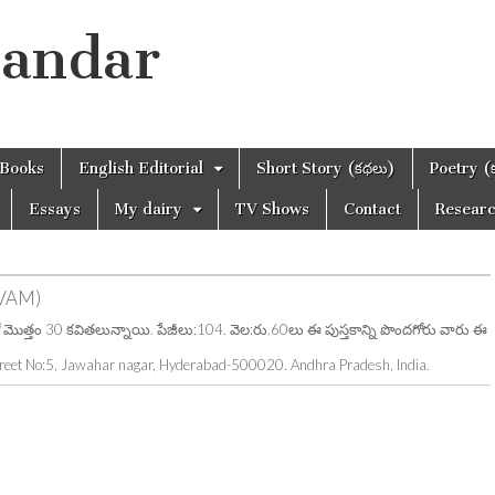
handar
Books
English Editorial
Short Story (కథలు)
Poetry (
Essays
My dairy
TV Shows
Contact
Resear
RVAM)
మొత్తం 30 కవితలున్నాయి. పేజీలు:104. వెల:రు.60లు ఈ పుస్తకాన్ని పొందగోరు వారు ఈ
reet No:5, Jawahar nagar, Hyderabad-500020. Andhra Pradesh, India.