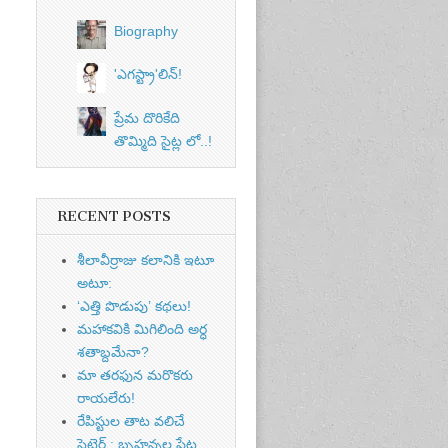
Biography
'ఎగస్ట్రా'లిన్‌!
ప్రేమ దొరికేది
తొమ్మిది సైట్ల లో..!
RECENT POSTS
శీలావీర్రాజు కలానికి ఇటూ
అటూ:
‘ఎత్తి పొడుపు’ కథలు!
మహాకవికి మిగిలింది అర్ధ
శతాబ్దమేనా?
మా తరఫున మరొకరు
రాయలేరు!
రేపిస్టుల తాట వలిచే
సెటైర్ : బృహన్నల పేట