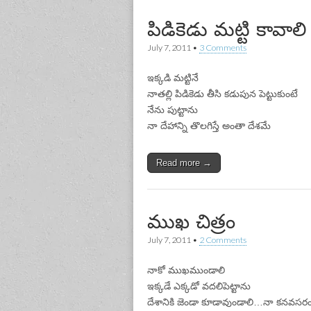
పిడికెడు మట్టి కావాలి
July 7, 2011
•
3 Comments
ఇక్కడి మట్టినే
నాతల్లి పిడికెడు తీసి కడుపున పెట్టుకుంటే
నేను పుట్టాను
నా దేహాన్ని తొలగిస్తే అంతా దేశమే
Read more →
ముఖ చిత్రం
July 7, 2011
•
2 Comments
నాకో ముఖముండాలి
ఇక్కడే ఎక్కడో వదలిపెట్టాను
దేశానికి జెండా కూడావుండాలి…నా కనవసర