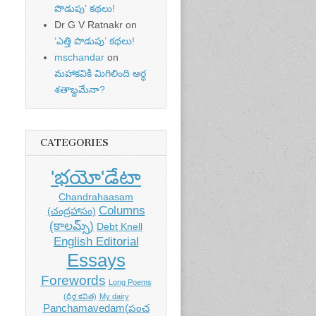
పొడుపు’ కథలు!
Dr G V Ratnakr
on
‘ఎత్తి పొడుపు’ కథలు!
mschandar
on
మహాకవికి మిగిలింది అర్ధ
శతాబ్దమేనా?
CATEGORIES
'భయో'డేటా
Chandrahaasam
Columns
(చంద్రహాసం)
(కాలమ్స్)
Debt Knell
English Editorial
Essays
Forewords
Long Poems
(ధీర్గ కవిత)
My dairy
Panchamavedam(పంచ