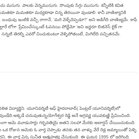
ంచు మసుగు. పాలకు వెన్నముసుగు. సొంపుకు సిగ్గు ముసుగు. కన్నీటికి కవిత
మతకూ మమతకూ మధ్యకూడా చిన్న తెరయినా వుండాలి. కానీ వాణిజ్యానికి
బంధువు ఇంటికి వచ్చీ రాగానే, ‘మరి వెళ్ళేదెప్పడూ?‘ అని అడిగేది వాణిజ్యమే. కాఫీ
్లారే లోగా ‘ప్రేమించేస్కుంటే ఓపనయి పోద్దేమో ’అని ఇద్దరూ బిజినెస్ లైక్ గా
 సన్నటి తెరల్ని ఎవరో చించుకుంటూ వెళ్ళిపోతుంటే, మిగిలేది పచ్చితనమే.
ిత విద్యార్థిని. యూనివర్శిటీ ఆఫ్ హైదరాబాద్( పెంట్రల్ యూనివర్శిటీ)లో
డేది.అక్కడే చదువుతున్నయోగేశ్వర రెడ్డి అనే అగ్రవర్ణ యువకుణ్ణి ప్రేమించింది.
ంగా ఆమె మూడుసార్లు గర్భవతియై అతని సలహా మేరకు అబార్షన్ చేయించుకుంది.
ఒక రోజున ఆమెకు ఓ వార్త చెప్పాడు తనకు తన వాళ్ళు వేరే రెడ్ల అమ్మాయితో పెళ్ళి
రని. ఈ వార్త విన్న సునీత ఆత్మహత్య చేసుకుంది. ఈ ఘటన 1995 లో జరిగింది.