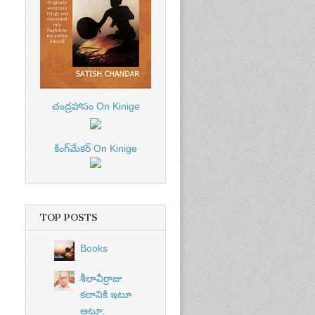
చంద్రహాసం On Kinige
కింగ్‌మేకర్ On Kinige
TOP POSTS
Books
శీలావీర్రాజు
కలానికి ఇటూ
అటూ: