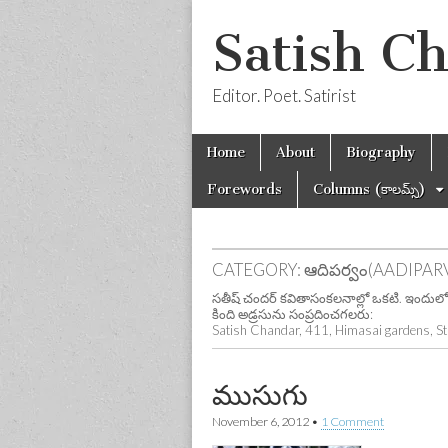
Satish C
Editor. Poet. Satirist
Skip
Main
Home
About
Biography
to
menu
content
Forewords
Columns (కాలమ్స్)
CATEGORY:
ఆదిపర్వం(AADIPA
సతీష్ చందర్ కవితాసంకలనాల్లో ఒకటి. ఇందులో 
కింది అడ్రసును సంప్రదించగలరు:
Satish Chandar, 411, Himasai gardens, St
ముసుగు
November 6, 2012
•
1 Comment