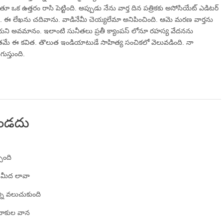
 ఒక ఉత్తరం రాసి పెట్టింది. అప్పుడు నేను వార్త దిన పత్రికకు అసోసియేట్ ఎడిటర్
ు. ఈ లేఖను చదివాను. వాడినేమీ చెయ్యలేమా అనిపించింది. ఆమె మరణ వార్తను
లియని అవమానం. ఇలాంటి సునీతలు ప్రతీ క్యాంపస్ లోనూ రహస్య వేదనను
లితమే ఈ కవిత. తొలుత ఇండియాటుడే సాహిత్య సంచికలో వెలువడింది. నా
స్తుంది.
ుండదు
ింది
్ళ మీద లావా
్నీ వలుచుకుంది
టాకుల వాన