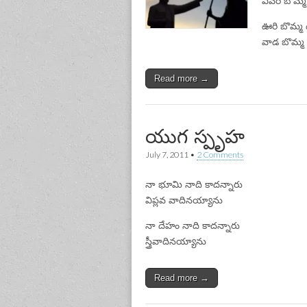
ఎవరి బొమ్మ 
ఊరి బొమ్మ 
వాడ బొమ్మ 
Read more →
యుగ స్పృహ
July 7, 2011
•
2 Comments
నా భూమి నాది కాదన్నారు
విప్లవ వాదినయ్యాను
నా దేహం నాది కాదన్నారు
స్త్రీవాదినయ్యాను
Read more →