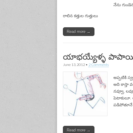
నేను గుండె
రాలిన కత్తుల గుత్తులు
Read more →
యాభయ్యేళ్ళ పాపాయ
June 13, 2012
•
2 Comments
అప్పటికి స
అది కాస్తా
నవ్వూ, లవ్
పెటాకులూ.
పడిపోతూనే 
Read more →