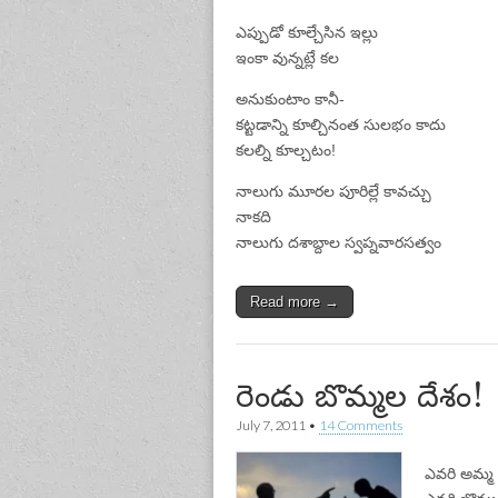
ఎప్పుడో కూల్చేసిన ఇల్లు
ఇంకా వున్నట్లే కల
అనుకుంటాం కానీ-
కట్టడాన్ని కూల్చినంత సులభం కాదు
కలల్ని కూల్చటం!
నాలుగు మూరల పూరిల్లే కావచ్చు
నాకది
నాలుగు దశాబ్దాల స్వప్నవారసత్వం
Read more →
రెండు బొమ్మల దేశం!
July 7, 2011
•
14 Comments
ఎవరి అమ్మ వా