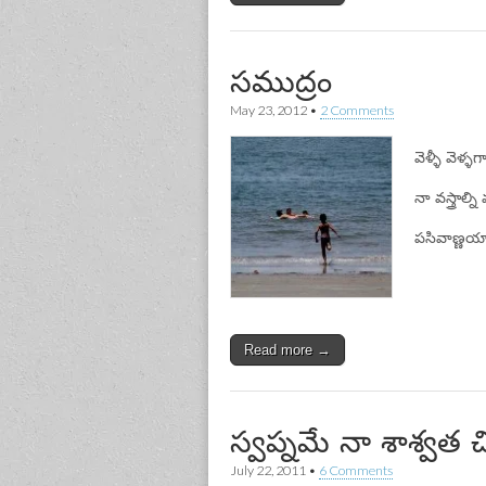
సముద్రం
May 23, 2012
•
2 Comments
వెళ్ళీ వెళ్ళగ
నా వస్త్రాల్న
పసివాణ్ణయ్
Read more →
స్వప్నమే నా శాశ్వత
July 22, 2011
•
6 Comments