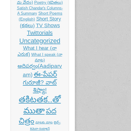
మ వేదం)
Poetry (కవితలు)
Satish Chandar's Columns-
Short Poems
A Summary
Short Story
(English)
TV Shows
(కథలు)
Twittorials
Uncategorized
What I hear (నా
ఎరుక)
What I speak (నా
మాట)
ఆదిపర్వం(Aadiparv
ఈ-పేపర్
am)
గురూజీ? వాట్
శిష్యా!
తకిటతక..తో
ముతా
పద
చిత్రం
మాటకు మాట
లైట్స్-
కెమెరా-రియాక్షన్