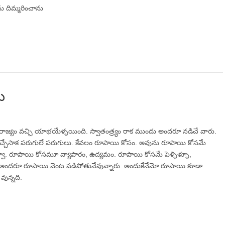
ను దిమ్మరించాను
ి
్వరాజ్యం వచ్చి యాభయేళ్ళయింది. స్వాతంత్ర్యం రాక ముందు అందరూ నడిచే వారు.
 వచ్చేసాక పరుగులే పరుగులు. కేవలం రూపాయి కోసం. అవును రూపాయి కోసమే
వూ. రూపాయి కోసమూ వ్యాపారం, ఉద్యమం. రూపాయి కోసమే పెళ్ళిళ్ళూ,
 అందరూ రూపాయి వెంట పడిపోతునేవువ్నారు. అందుకేనేమో రూపాయి కూడా
వున్నది.