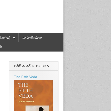
కవితలు)
సంపాదకీయాలు
ch
సతీష్ చందర్ E-BOOKS
The Fifth Veda