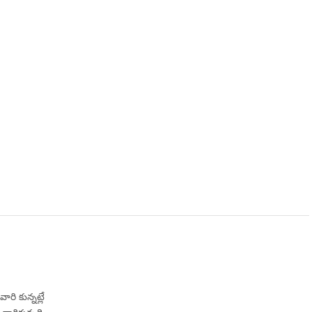
రి కున్నట్లే