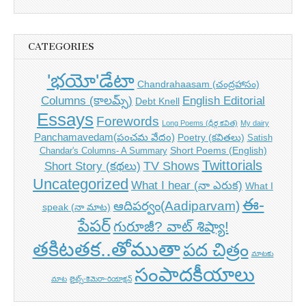
CATEGORIES
'భయో'డేటా
Chandrahaasam (చంద్రహాసం)
Columns (కాలమ్స్)
English Editorial
Debt Knell
Essays
Forewords
Long Poems (ధీర్గ కవిత)
My dairy
Panchamavedam(పంచమ వేదం)
Poetry (కవితలు)
Satish
Short Poems (English)
Chandar's Columns- A Summary
Twittorials
TV Shows
Short Story (కథలు)
Uncategorized
What I hear (నా ఎరుక)
What I
ఈ-
ఆదిపర్వం(Aadiparvam)
speak (నా మాట)
పేపర్
గురూజీ? వాట్ శిష్యా!
తకిటతక..తోముతా
పద చిత్రం
మాటకు
సంపాదకీయాలు
మాట
లైట్స్-కెమెరా-రియాక్షన్