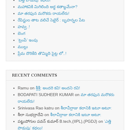
‘ఎత్తి పొడుపు’ కథలు!
మహాకవికి మిగిలింది అర్ధ శతాబ్దమేనా?
మా తరఫున మరొకరు రాయలేరు!
రేపిస్టుల తాట వలిచే సెటైర్ : బృహన్నల పేట
హవ్వ..!
బెంగ
‘ట్రంపే’ ఇంపు
ముల్లు
ప్రేమ దొరికేది తొమ్మిది సైట్ల లో..!
RECENT COMMENTS
Ramu
on
శ్రీశ్రీ: అందరి కవి! అందని రవి!
BODAPATI SUDHEER KUMAR
on
మా తరఫున మరొకరు
రాయలేరు!
Srinivasa Rao katru
on
శీలావీర్రాజు కలానికి ఇటూ అటూ:
శీలా సుభద్రాదేవి
on
శీలావీర్రాజు కలానికి ఇటూ అటూ:
పట్టుపోగుల పవన్ కుమార్ B.tech,(IIPL),(PGDJ)
on
‘ఎత్తి
పొడుపు’ కథలు!