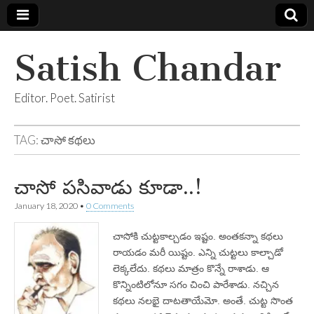
Satish Chandar
Editor. Poet. Satirist
TAG:
చాసో కథలు
చాసో పసివాడు కూడా..!
January 18, 2020
•
0 Comments
చాసోకి చుట్టకాల్చడం ఇష్టం. అంతకన్నా కథలు
రాయడం మరీ యిష్టం. ఎన్ని చుట్టలు కాల్చాడో
లెక్కలేదు. కథలు మాత్రం కొన్నే రాశాడు. ఆ
కొన్నింటిలోనూ సగం చించి పారేశాడు. నచ్చిన
కథలు నలభై దాటతాయేమో. అంతే. చుట్ట సొంత