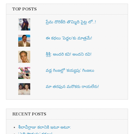
TOP POSTS
ప్రేమ దొరికేది తొమ్మిది సైట్ల లో..!
ఈ కథలు 'పెద్దల'కు మాత్రమే!
శ్రీశ్రీ: అందరి కవి! అందని రవి!
వడ్ల గింజల్లో ‘కయ్యపు’ గింజలు
మా తరఫున మరొకరు రాయలేరు!
RECENT POSTS
శీలావీర్రాజు కలానికి ఇటూ అటూ: