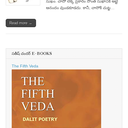
సుఖం. చాసో లెక్క ప్రకారం సొంత సుఖానికి ఆట్టే
ఆనందం వుండకూడదు. కానీ, చాసోకి చుట్ట…
Read more →
సతీష్ చందర్ E-BOOKS
The Fifth Veda