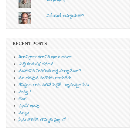
విధేయతే ఆప్యాయతా?
RECENT POSTS
శీలావీర్రాజు కలానికి ఇటూ అటూ:
‘ఎత్తి పొడుపు’ కథలు!
మహాకవికి మిగిలింది అర్ధ శతాబ్దమేనా?
మా తరఫున మరొకరు రాయలేరు!
రేపిస్టుల తాట వలిచే సెటైర్ : బృహన్నల పేట
హవ్వ..!
బెంగ
‘ట్రంపే’ ఇంపు
ముల్లు
ప్రేమ దొరికేది తొమ్మిది సైట్ల లో..!