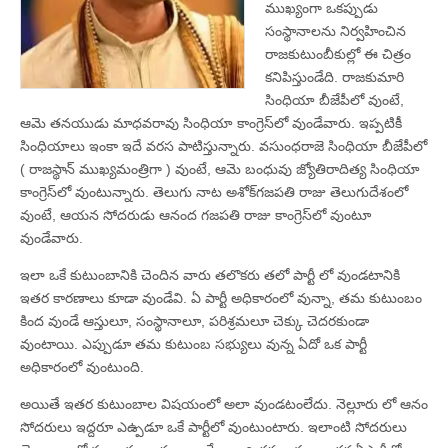
ముఖ్యంగా ఒకప్పుడు
సంస్థానాలను నిర్వహించిన
రాజకుటుంబీకుల్లో ఈ చిత్రం
కనిపిస్తుండేది. రాజకుమారి
సింధియా బీజేపీలో వుంటే,
ఆమె తనయుడు మాధవరావు సింధియా కాంగ్రెస్‌లో వుండేవారు. ఇప్పటికీ
సింధియాలు ఇంకా ఇదే వరస పాటిస్తున్నారు. వసుంధరాజె సింధియా బీజేపీలో
( రాజస్థాన్‌ ముఖ్యమంత్రిగా ) వుంటే, ఆమె బంధువు జ్యోతిరాదిత్య సింధియా
కాంగ్రెస్‌లో వుంటున్నారు. తెలుగు నాట అశోక్‌గజపతి రాజు తెలుగుదేశంలో
వుంటే, ఆయన సోదరుడు ఆనంద గజపతి రాజు కాంగ్రెస్‌లో వుంటూ
వుండేవారు.
ఇలా ఒకే కుటుంబానికి చెందిన వారు తలొకరు తలో పార్టీ లో వుండటానికి
ఇతర కారణాలు కూడా వుండేవి. ఏ పార్టీ అధికారంలో వున్నా, తమ కుటుంబం
కింద వుండే ఆస్తులూ, సంస్థానాలూ, పరిశ్రమలూ చెక్కు చెదరకుండా
వుంటాయి. ఎప్పుడూ తమ కుటుంబ సభ్యులు వున్న ఏదో ఒక పార్టీ
అధికారంలో వుంటుంది.
అయితే ఇతర కుటుంబాల విషయంలో అలా వుండటంలేదు. నెల్లూరు లో ఆనం
సోదరులు ఇద్దరూ ఎఉ్పడూ ఒకే పార్టీలో వుంటుంటారు. ఇలాంటి సోదరులు