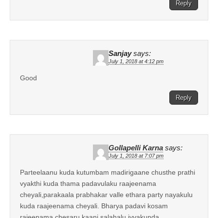
Reply
Sanjay
says:
July 1, 2018 at 4:12 pm
Good
Reply
Gollapelli Karna
says:
July 1, 2018 at 7:07 pm
Parteelaanu kuda kutumbam madirigaane chusthe prathi
vyakthi kuda thama padavulaku raajeenama
cheyali,parakaala prabhakar valle ethara party nayakulu
kuda raajeenama cheyali. Bharya padavi kosam
rajeenama chesaru kaani salahalu ivvakunda