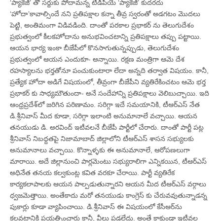
‘ప్యాకేజీ’ తో సర్దుకు పోదామన్న టీడీపీయే ‘ప్యాకేజీ’ కుదరదు
‘హోదా’కావాల్సిందే నని ప్రతిపక్షాల కన్నా తీవ్ర స్వరంతో అడగటం మొదలు
పెట్టి, అంతిమంగా విడివడింది. దాంతో పరకాల ప్రభాకర్‌ ను తెలుగుదేశం
ప్రభుత్వంలో కీలకహోదాను అనుభవించటాన్ని ప్రతిపక్షాలు తప్పు పట్టాయి.
ఆయన భార్య ఇంకా బీజేపీలో కొనసాగుతున్నప్పుడు, తెలుగుదేశం
ప్రభుత్వంలో ఆయన ఎందుకూ- అన్నాయి. రక్షణ మంత్రిగా ఆమె దేశ
రహస్యాలను భర్తతోనూ పంచుకుంటారా లేదా అన్నది తర్వాత విషయం. కానీ,
ప్రత్యేక హోదా అడిగే విషయంలో, తీవ్రంగా బీజేపీని వ్యతిరేకించటం ఆమె భర్త
ప్రభాకర్‌ కు సాధ్యమౌతుందా- అనే సందేహాన్ని ప్రతిపక్షాలు వెలిబుచ్చాయి. ఇది
ఆంధ్రప్రదేశ్‌లో జరిగిన పరిణామం. సరిగ్గా ఇదే సమయానికి, టీఆర్‌ఎస్‌ నేత
డి.శ్రీనివాస్‌ మీద కూడా, సరిగ్గా ఇలాంటి అనుమానాలే వచ్చాయి. ఆయన
తనయుడు డి. అరవింద్‌ ఇటీవలనే బీజేపీ పార్టీలో చేరారు. దాంతో పార్టీ పట్ల
శ్రీనివాస్‌ నిబధ్దతపై నిజామాబాద్‌ జిల్లాలోని టీఆర్‌ఎస్‌ శాసన సభ్యులకు
అనుమానాలు వచ్చాయి. కొన్నాళ్ళకు ఈ అనుమానాలే, ఆరోపణలుగా
మారాయి. అదే జిల్లానుంచి పార్లమెంటు సభ్యురాలిగా ఎన్నికయిన, టీఆర్‌ఎస్‌
అధినేత తనయ కల్వకుంట్ల కవిత వరకూ చేరాయి. పార్టీ వ్యతిరేక
కార్యకలాపాలకు ఆయన పాల్పడుతున్నారని ఆయన మీద టీఆర్‌ఎస్‌ వర్గాలు
ధ్వజమెత్తాయి. అంతేకాదు మరో తనయుడు కాంగ్రెస్‌ కు చేరువవుతున్నాడన్న
పుకార్లు కూడా వ్యాపించాయి. డి.శ్రీనివాస్‌ ఈ విషయంలో కేసీఆర్‌ను
కలవటానికి ప్రయత్నించారు కానీ, వీలు పడలేదు. అంతే కాకుండా ఇటీవల