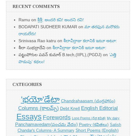
RECENT COMMENTS
Ramu
on
శ్రీశ్రీ: అందరి కవి! అందని రవి!
BODAPATI SUDHEER KUMAR
on
మా తరఫున మరొకరు
రాయలేరు!
Srinivasa Rao katru
on
శీలావీర్రాజు కలానికి ఇటూ అటూ:
శీలా సుభద్రాదేవి
on
శీలావీర్రాజు కలానికి ఇటూ అటూ:
పట్టుపోగుల పవన్ కుమార్ B.tech,(IIPL),(PGDJ)
on
‘ఎత్తి
పొడుపు’ కథలు!
CATEGORIES
'భయో'డేటా
Chandrahaasam (చంద్రహాసం)
Columns (కాలమ్స్)
English Editorial
Debt Knell
Essays
Forewords
Long Poems (ధీర్గ కవిత)
My dairy
Panchamavedam(పంచమ వేదం)
Poetry (కవితలు)
Satish
Short Poems (English)
Chandar's Columns- A Summary