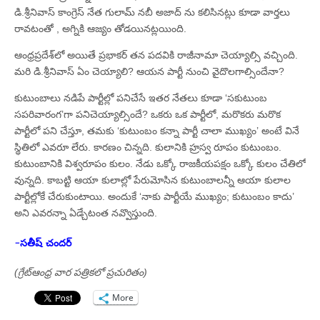
డి.శ్రీనివాస్‌ కాంగ్రెస్‌ నేత గులామ్‌ నబీ అజాద్‌ ను కలిసినట్లు కూడా వార్తలు
రావటంతో , అగ్నికి ఆజ్యం తోడయినట్లయింది.
ఆంధ్రప్రదేశ్‌లో అయితే ప్రభాకర్‌ తన పదవికి రాజీనామా చెయ్యాల్సి వచ్చింది.
మరి డి.శ్రీనివాస్‌ ఏం చెయ్యాలి? ఆయన పార్టీ నుంచి వైదొలగాల్సిందేనా?
కుటుంబాలు నడిపే పార్టీల్లో పనిచేసే ఇతర నేతలు కూడా ‘సకుటుంబ
సపరివారంగ’గా పనిచెయ్యాల్సిందే? ఒకరు ఒక పార్టీలో, మరొకరు మరొక
పార్టీలో పని చేస్తూ, తమకు ‘కుటుంబం కన్నా పార్టీ చాలా ముఖ్యం’ అంటే వినే
స్థితిలో ఎవరూ లేరు. కారణం చిన్నది. కులానికి హ్రస్వ రూపం కుటుంబం.
కుటుంబానికి విశ్వరూపం కులం. నేడు ఒక్కో రాజకీయపక్షం ఒక్కో కులం చేతిలో
వున్నది. కాబట్టి ఆయా కులాల్లో పేరుమోసిన కుటుంబాలన్నీ ఆయా కులాల
పార్టీల్లోకే చేరుకుంటాయి. అందుకే ‘నాకు పార్టీయే ముఖ్యం; కుటుంబం కాదు’
అని ఎవరన్నా ఏడ్చేటంత నవ్వొస్తుంది.
-సతీష్ చందర్
(గ్రేట్ఆంధ్ర వార పత్రికలో ప్రచురితం)
More