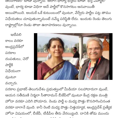
తెలంగాణలో కూడా వున్నారు. అలాగే భార్యా భర్తలు కూడా. భర్త ఏపార్టీలో
వుంటే, భార్య కూడా విధిగా అదే పార్టీలో కొనసాగటం ఆనవాయితీ
అయిపోయిది. అందుకే ఒకే కుటుంబంలో వుంటూ, వేర్వేరు పార్టీల పట్ల తాము
విధేయతలు చూపుతున్నామంటే నమ్మే పరిస్థితి లేదు. ఇందుకు రెండు తెలుగు
రాష్ట్రాల్లోనూ రెండు తాజా ఉదాహరణలు వున్నాయి.
ఇటీవలి
కాలం వరకూ
అంధ్రప్రదేశ్‌లో
పరకాల
దంపతులు, చెరో
పార్టీకి
విధేయంగా
వుంటూ
వచ్చారు.
పరకాల ప్రభాకర్‌ తెలుగుదేశం ప్రభుత్వంలో మీడియా సలహాదారుగా వుంటే,
ఆయన సతీమణి నిర్మలా సీతారామన్‌ బీజేపీలో వుంటూ కేంద్ర రక్షణ మంత్రి
హోదా వరకూ ఎదిగి పోయారు. రెండు పార్టీ ల మధ్య పొత్తు కొనసాగించినంత
వరకూ బాగానే వుంది. కానీ రెంటి మధ్య పొత్తు చిత్తయ్యాక, ఆంధ్రప్రదేశ్‌ ప్రత్యేక
హోదా విషయంలో, బీజేపీ, టీడీపీల తీరు వేరయ్యింది. దానికి తోడు ముందు