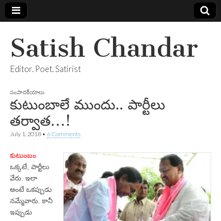
Satish Chandar
Editor. Poet. Satirist
సంపాదకీయాలు
కుటుంబాలే ముందు.. పార్టీలు
తర్వాత…!
July 1, 2018
•
6 Comments
కుటుంబం
ఒక్కటే, పార్టీలు
వేరు. ఇలా
అంటే ఒకప్పుడు
నమ్మేవారు. కానీ
ఇప్పుడు