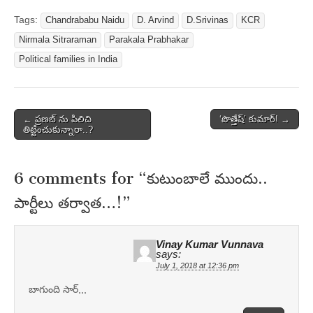
Tags:
Chandrababu Naidu
D. Arvind
D.Srivinas
KCR
Nirmala Sitraraman
Parakala Prabhakar
Political families in India
Post
← ప్రణబ్ ను పిలిచి
‘పొత్తేష్‌’ కుమార్‌! →
తిట్టించుకున్నారా..?
navigation
6 comments for “
కుటుంబాలే ముందు..
పార్టీలు తర్వాత…!
”
Vinay Kumar Vunnava
says:
July 1, 2018 at 12:36 pm
బాగుంది సార్,,,