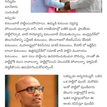
నమ్మడం
మానేశారు.
ఎందుకంటే
ఇప్పుడు
కుటుంబాలే పార్టీలయిపోయాయి. ఉమ్మడి కుటుంబ వ్యవస్థ
పోయిందంటున్నారు కానీ, అది రాజకీయాల్లో బతికి వుంది. ప్రాంతీయ
పార్టీలొచ్చాక, వాటి సారథ్యాన్ని కుటుంబాలే చేపడుతున్నాయి. ఆంధ్రప్రదేశ్‌లో
తెలుగుదేశాన్ని ఎన్టీఆర్‌ కుటుంబం, తెలంగాణలో టీఆర్‌ఎస్‌ను కేసీఆర్‌
కుటుంబం, మహరాష్ట్రలో శివసేనను థాకరే కుటుంబం, బీహార్‌ లో ఆర్జేడీని
లాలూ కుటుంబం, ఉత్తరప్రదేశ్‌లో సమాజ్‌ వాదీ పార్టీని ములాయం
కుటుంబం… ఇలా పలు పార్టీలను ఉదహరించుకుంటూ పోవచ్చు. దాంతో ఈ
పార్టీల్లోకి వలస రావాలన్నా, పార్టీల్లోనుంచి వెలుపలికి పోవాలన్నా ‘ఫ్యామిలీ
ప్యాకేజీ’లను ఉపయోగించుకోవాల్సిందే.
ఒకప్పుడు అన్నదమ్ములే, ఒకరు
ఒక పార్టీలో వుంటే, మరొకరు
ఇంకో పార్టీటో వుండేవారు.
తెలుగు రాష్ట్రాల్లోనే కాదు,
ఇతర రాష్ట్రాలలోనూ ఈ
అంశం కనిపిస్తూ వుండేది.