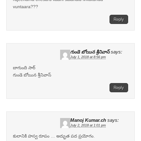
vuntaara???
Reply
గుండె బోయిన శ్రీనివాస్
says:
July 1, 2018 at 8:56 pm
బాగుంది సార్
గుండె బోయిన శ్రీనివాస్
Reply
Manoj Kumar.ch
says:
July 2, 2018 at 1:01 pm
కులానికి హస్వ రూపం … అద్భుత పద ప్రయోగం.