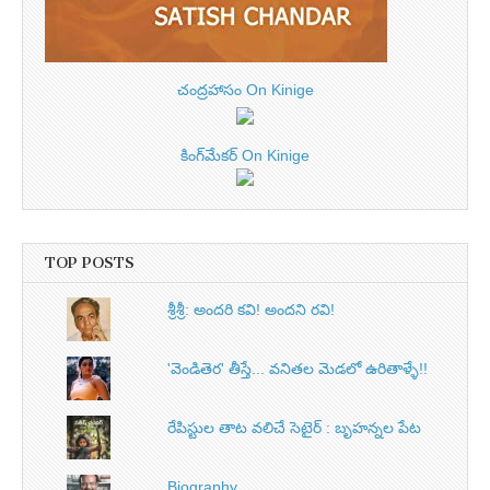
చంద్రహాసం On Kinige
కింగ్‌మేకర్ On Kinige
TOP POSTS
శ్రీశ్రీ: అందరి కవి! అందని రవి!
'వెండితెర' తీస్తే... వనితల మెడలో ఉరితాళ్ళే!!
రేపిస్టుల తాట వలిచే సెటైర్ : బృహన్నల పేట
Biography