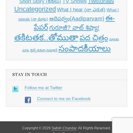
Twittorials
TV Shows
Short Story (కథలు)
Uncategorized
What I hear (నా ఎరుక)
What I
ఈ-
ఆదిపర్వం(Aadiparvam)
speak (నా మాట)
పేపర్
గురూజీ? వాట్ శిష్యా!
తకిటతక..తోముతా
పద చిత్రం
మాటకు
సంపాదకీయాలు
మాట
లైట్స్-కెమెరా-రియాక్షన్
STAY IN TOUCH
Follow me at Twitter
Connect to me on Facebook
Copyright © 2026
Satish Chandar
. All Rights Reserved.