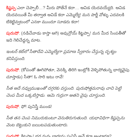
కిష్టప్ప:
ఎలా చెప్పాలీ…? మీరు పోతేనే కదా… ఆవిడ యెదవయ్యేది. ఆవిడ
యెదవయితే మీ తర్వాత ఆవిడే కదా ఎమ్మెల్యే! మన పార్టీ వోళ్ళు ఎదవలకి
టికెట్టివ్వటంలో ఎనకా ముందూ సూడరు కదా!
పురుషో:
(నడిచేవాడు కాస్తా ఆగి) అవున్రోయ్‌ కిట్టప్పా! మన మీద సింపతీతో
ఇది గెలిచేద్దన్న మాట.
ఇంటర్‌ కట్‌లో సీతాదేవి ఎమ్మెల్యేగా ప్రమాణ స్వీకారం చేస్తున్న దృశ్యం
కనిపిస్తుంది.
పురుషో:
(కోపంతో ఊగిపోతూ, వెనక్కి తిరిగి ఇంట్లోకి వెళ్ళిపోతున్న భార్యవైపు
చూస్తాడు) సీతా! ఓ సారి ఇటు రావే!
సీత అదే నవ్వుముఖంతో దగ్గరకు వస్తుంది. పురుషోత్తమరావు చాచి పెట్టి
చెంప మీద ఒక్కటిస్తాడు. ఆమె గుర్రుగా అతని వైపు చూస్తుంది.
పురుషో:
ఫో! పునిస్త్రీ ముండ!
సీత తన చెంప నిమురుకుంటూ వెనుతిరుగుతుంది. యధావిధిగా కిష్టప్పను
వెంట బెట్టుకుని బయిటపడుతుంటారు.
పురుషో:
కిట్టప్పా! భర్త వున్న భార్యను పునిస్రీ అనే కదా అంటారూ?