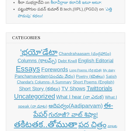
శీలా సుభద్రాదేవి
on
శీలావీర్రాజు కలానికి ఇటూ అటూ:
పట్టుపోగుల పవన్ కుమార్ B.tech,(IIPL),(PGDJ)
on
‘ఎత్తి
పొడుపు’ కథలు!
CATEGORIES
'భయో'డేటా
Chandrahaasam (చంద్రహాసం)
Columns (కాలమ్స్)
English Editorial
Debt Knell
Essays
Forewords
Long Poems (ధీర్గ కవిత)
My dairy
Panchamavedam(పంచమ వేదం)
Poetry (కవితలు)
Satish
Short Poems (English)
Chandar's Columns- A Summary
Twittorials
TV Shows
Short Story (కథలు)
Uncategorized
What I hear (నా ఎరుక)
What I
ఈ-
ఆదిపర్వం(Aadiparvam)
speak (నా మాట)
పేపర్
గురూజీ? వాట్ శిష్యా!
తకిటతక..తోముతా
పద చిత్రం
మాటకు