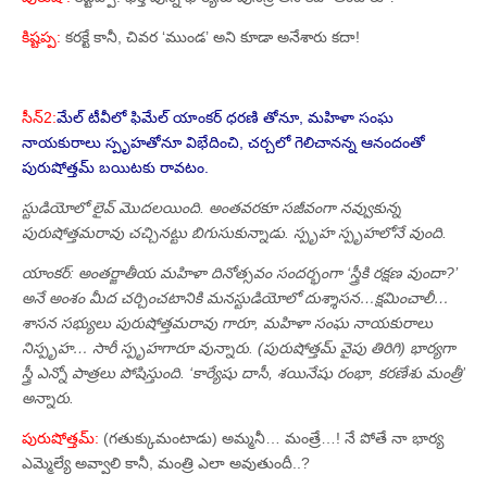
కిష్టప్ప:
కరక్టే కానీ, చివర ‘ముండ’ అని కూడా అనేశారు కదా!
సీన్‌2:
మేల్‌ టీవీలో ఫిమేల్‌ యాంకర్‌ ధరణి తోనూ, మహిళా సంఘ
నాయకురాలు స్పృహతోనూ విభేదించి, చర్చలో గెలిచానన్న ఆనందంతో
పురుషోత్తమ్‌ బయిటకు రావటం.
స్టుడియోలో లైవ్‌ మొదలయింది. అంతవరకూ సజీవంగా నవ్వుకున్న
పురుషోత్తమరావు చచ్చినట్టు బిగుసుకున్నాడు. స్పృహ స్పృహలోనే వుంది.
యాంకర్‌: అంతర్జాతీయ మహిళా దినోత్సవం సందర్భంగా ‘స్త్రీకి రక్షణ వుందా?’
అనే అంశం మీద చర్చించటానికి మనస్టుడియోలో దుశ్శాసన…క్షమించాలీ…
శాసన సభ్యులు పురుషోత్తమరావు గారూ, మహిళా సంఘ నాయకురాలు
నిస్పృహ… సారీ స్పృహగారూ వున్నారు. (పురుషోత్తమ్‌ వైపు తిరిగి) భార్యగా
స్త్రీ ఎన్నో పాత్రలు పోషిస్తుంది. ‘కార్యేషు దాసీ, శయినేషు రంభా, కరణేశు మంత్రీ’
అన్నారు.
పురుషోత్తమ్‌:
(గతుక్కుమంటాడు) అమ్మనీ… మంత్రే…! నే పోతే నా భార్య
ఎమ్మెల్యే అవ్వాలి కానీ, మంత్రి ఎలా అవుతుందీ..?