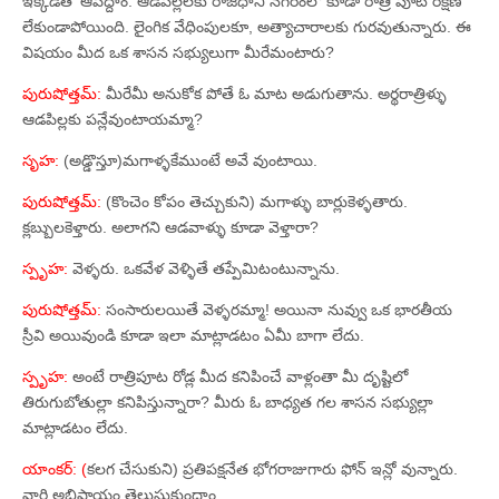
ఇక్కడితో ఆపేద్దాం. ఆడపిల్లలకు రాజధాని నగరంలో కూడా రాత్రి పూట రక్షణ
లేకుండాపోయింది. లైంగిక వేధింపులకూ, అత్యాచారాలకు గురవుతున్నారు. ఈ
విషయం మీద ఒక శాసన సభ్యులుగా మీరేమంటారు?
పురుషోత్తమ్‌:
మీరేమీ అనుకోక పోతే ఓ మాట అడుగుతాను. అర్థరాత్రిళ్ళు
ఆడపిల్లకు పన్లేవుంటాయమ్మా?
సృహ:
(అడ్డొస్తూ)మగాళ్ళకేముంటే అవే వుంటాయి.
పురుషోత్తమ్‌:
(కొంచెం కోపం తెచ్చుకుని) మగాళ్ళు బార్లుకెళ్ళతారు.
క్లబ్బులకెళ్తారు. అలాగని ఆడవాళ్ళు కూడా వెళ్తారా?
స్పృహ:
వెళ్ళరు. ఒకవేళ వెళ్ళితే తప్పేమిటంటున్నాను.
పురుషోత్తమ్‌:
సంసారులయితే వెళ్ళరమ్మా! అయినా నువ్వు ఒక భారతీయ
స్రీవి అయివుండి కూడా ఇలా మాట్లాడటం ఏమీ బాగా లేదు.
స్పృహ:
అంటే రాత్రిపూట రోడ్ల మీద కనిపించే వాళ్లంతా మీ దృష్టిలో
తిరుగుబోతుల్లా కనిపిస్తున్నారా? మీరు ఓ బాధ్యత గల శాసన సభ్యుల్లా
మాట్లాడటం లేదు.
యాంకర్‌: (
కలగ చేసుకుని) ప్రతిపక్షనేత భోగరాజుగారు ఫోన్‌ ఇన్లో వున్నారు.
వారి అభిప్రాయం తెలుసుకుందాం.