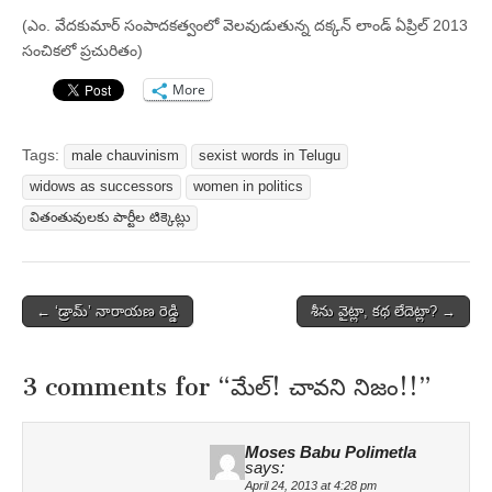
(ఎం. వేదకుమార్ సంపాదకత్వంలో వెలవుడుతున్న దక్కన్ లాండ్ ఏప్రిల్ 2013
సంచికలో ప్రచురితం)
More
Tags:
male chauvinism
sexist words in Telugu
widows as successors
women in politics
వితంతువులకు పార్టీల టిక్కెట్లు
Post
← ‘డ్రామ్‌’ నారాయణ రెడ్డి
శీను వైట్లా, కథ లేదెట్లా? →
navigation
3 comments for “
మేల్‌! చావని నిజం!!
”
Moses Babu Polimetla
says:
April 24, 2013 at 4:28 pm