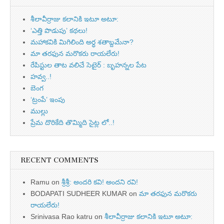
శీలావీర్రాజు కలానికి ఇటూ అటూ:
‘ఎత్తి పొడుపు’ కథలు!
మహాకవికి మిగిలింది అర్ధ శతాబ్దమేనా?
మా తరఫున మరొకరు రాయలేరు!
రేపిస్టుల తాట వలిచే సెటైర్ : బృహన్నల పేట
హవ్వ..!
బెంగ
‘ట్రంపే’ ఇంపు
ముల్లు
ప్రేమ దొరికేది తొమ్మిది సైట్ల లో..!
RECENT COMMENTS
Ramu
on
శ్రీశ్రీ: అందరి కవి! అందని రవి!
BODAPATI SUDHEER KUMAR
on
మా తరఫున మరొకరు
రాయలేరు!
Srinivasa Rao katru
on
శీలావీర్రాజు కలానికి ఇటూ అటూ: