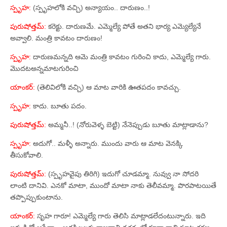
స్పృహ:
(స్పృహలోకి వచ్చి) అన్యాయం.. దారుణం..!
పురుషోత్తమ్‌:
కరెక్టు. దారుణమే. ఎమ్మెల్యే పోతే అతని భార్య ఎమ్యెల్యేనే
అవ్వాలి. మంత్రి కావటం దారుణం!
స్పృహ:
దారుణమన్నది ఆమె మంత్రి కావటం గురించి కాదు, ఎమ్మెల్యే గారు.
మొదటఅన్నమాటగురించి
యాంకర్‌:
(తెలివిలోకి వచ్చి) ఆ మాట వారికి ఊతపదం కావచ్చు.
స్పృహ:
కాదు. బూతు పదం.
పురుషోత్తమ్‌:
అమ్మనీ..! (నోరువెళ్ళ బెట్టి) నేనెప్పుడు బూతు మాట్లాడాను?
స్పృహ:
అదుగో.. మళ్ళీ అన్నారు. ముందు వారు ఆ మాట వెనక్కి
తీసుకోవాలి.
పురుషోత్తమ్‌:
(స్పృహవైపు తిరిగి) ఇదుగో చూడమ్మా. నువ్వు నా సోదరి
లాంటి దానివి. ఎనకో మాటా, ముందో మాటా నాకు తెలీవమ్మా. పొరపాటయితే
తప్పొప్పుకుంటాను.
యాంకర్‌:
సృహ గారూ! ఎమ్మెల్యే గారు తెలిసి మాట్లాడలేదంటున్నారు. ఇది