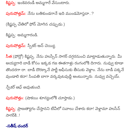
కిష్టప్ప:
ఇంకెవరండీ అమ్మగారే వేసుంటారు.
పురుషోత్తమ్‌:
నేను బతికుండగానే ఇది ముండమోస్తదా..?
(కిష్టప్ప చేతిలో ఫోన్‌ మోగిన చప్పుడు.)
కిష్టప్ప: అమ్మగారండి.
పురుషోత్తమ్‌
: స్పీకర్‌ ఆన్‌ చెయ్యి.
సీత:
(ఫోన్లో) కిష్టప్ప. నేను హుస్సేన్‌ సాగర్‌ దగ్గరనుంచి మాట్లాడుతున్నారు. మీ
అయ్యగారి బాడీ కోసం ఇక్కడ గజ ఈతగాళ్లు రంగంలోకి దిగారు. నువ్వు కూడా
తొందరగా రా. బాడీ దొరక్కానే పార్టీ ఆఫీసుకు తీసుకు వెళ్దాం. నేను బాడీ పక్కనే
వుండాలి కదా! సింపతి బాగా వర్కవుటవుద్దీ అంటున్నారు. నువ్వు వచ్చెయ్‌.
స్పీకర్‌ ఆఫ్‌ అవుతుంది.
పురుషోత్తం:
(షాకయి శూన్యంలోకి చూస్తాడు.)
కిష్టప్ప:
ప్రాణత్యాగం చేస్తానని టీవీలో సవాలు చేశారు కదా! వెళ్దామా హుసేన్‌
సాగర్‌కి..!
-సతీష్‌ చందర్‌