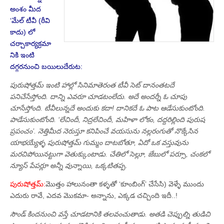
అంశం మీద
‘మేల్‌ టీవీ (ఠీవి
కాదు) లో
చర్చాకార్యక్రమా
నికి ఇంటి
దగ్గరనుంచి బయిలుదేరుట:
పురుషోత్తమ్‌ ఇంటి హాల్లో సినిమాతెరంత టీవీ సెట్‌ దానంతటదే
పనిచేసేస్తోంది. దాన్ని ఎవరూ చూడటంలేదు. అదే అందర్నీ ఓ చూపు
చూసేస్తోంది. టీవీలున్నదే అందుకు కదా! దానికదే ఓ పాట ఆడేసుకుంటోంది.
పాడేసుకుంటోంది. ‘లేచిందీ, నిద్రలేచిందీ, మహిళా లోకం, దద్దరిల్లింది పురుష
ప్రపంచం’. నెత్తిమీద నెరుస్తూ కనిపించే వయసును నల్లరంగుతో నొక్కేసిన
యాభయ్యేళ్ళ పురుషోత్తమ్‌ గుమ్మం దాటబోతూ, ఏదో ఒక వస్తువును
మరచిపోయినట్టుగా వెతుక్కుంటాడు. చేతిలో సెల్లూ, జేబులో పర్సూ, చంకలో
న్యూస్‌ పేపర్లూ అన్నీ వున్నాయి, ఒక్కటితప్ప.
పురుషోత్తమ్‌:
మొత్తం హాలునంతా కళ్ళతో ‘కూంబింగ్‌’ చేసేసి) వెళ్ళే ముందు
ఎదురు రావే, ఎదవ మొకమా- అన్నాను, ఎక్కడ చచ్చింది ఇదీ..!
సౌండ్‌ కిందనుంచి వస్తే చూడటానికి తలవంచుతాడు. అతడి చెప్పుల్ని తుడిచి