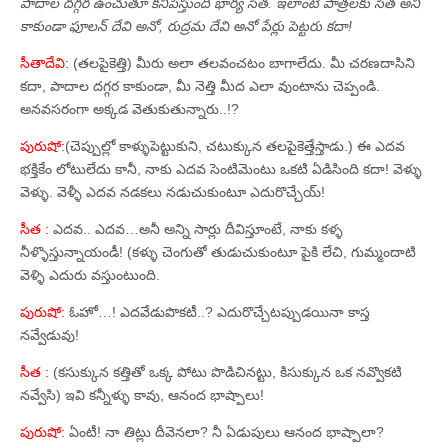
పాదాల దగ్గర ఉంచుతూ కనిపిస్తుంది భార్య సీత. ఇలాంటి పాత్రలకు సీత అని
కాకుండా ఫూలన్‌ దేవి అనో, రుద్రమ దేవి అనో పేర్లు పెట్టరు కదా!
సీతాదేవి:
(తలపైకెత్తి) మీరు అలా తలవంచటం బాగాలేదు. మీ చరణదాసిని
కదా, పాదాల దగ్గర కాకుండా, మీ నెత్తి మీద ఎలా వుంటాను చెప్పండి.
అనవసరంగా అక్కడ వెతుకుతున్నారు..!?
పురుషో:
(చెప్పుల్లో కాళ్ళుపెట్టుకుని, చటుక్కున తలపైకెత్తేస్తాడు.) ఈ ఎదవ
భక్తికేం లోటులేదు కానీ, నాకు ఎదవ సెంటిమెంటు ఒకటి ఏడిసింది కదా! వెళ్ళు
వెళ్ళు. వెళ్ళీ ఎదవ నడకలు నడుచుకుంటూ ఎదురొచ్చేయ్‌!
సీత :
ఎదవ.. ఎదవ…అనీ అన్ని సార్లు దీవిస్తూంటే, నాకు కళ్ళ
నీళ్ళొస్తున్నాయండీ! (కళ్ళు చెంగుతో తుడుచుకుంటూ పైకి లేచి, గుమ్మందాటి
వెళ్ళి ఎదురు వస్తుంటుంది.
పురుషో:
ఓహో…! ఎదవేడుపొకటీ..? ఎదురొచ్చేటప్పుడయినా కాస్త
నవ్వేడువు!
సీత :
(కసుక్కున కత్తితో ఒక్క పోటు పొడిచినట్టు, కిసుక్కున ఒక నవ్వొకటి
నవ్వేసి) ఇవి కన్నీళ్ళు కావు, ఆనంద భాష్పాలు!
పురుషో:
ఏంటీ! నా తిట్లు దీవెనలా? నీ ఏడుపులు ఆనంద భాష్పాలా?