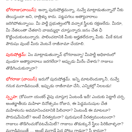
భోగరాజు(వాయిస్‌):
అన్నా పురుషోత్తమన్నా, నువ్వే మాట్లాడుతున్నావో నీకు
తెలుస్తుందా అని, రాత్రిళ్ళు కాదు. పట్టపగలు అత్యాచారాలు
జరిగిపోతున్నాయి. మీ పార్టీ ప్రభుత్వంలోకి వచ్చాక స్త్రీలకు రక్షణలేదు. మీరూ,
మీ నేతలంతా చేతకాని వాజమ్మల్లా చూస్తున్నారు.జనం చేత ఛీ
కొట్టించుకుంటున్నారు. పాలించటానికి మీకు అర్హతలేదన్నా మీకు. మీకే కనుక
పౌరుషం వుంటే మీరు వెంటనే రాజీనామా చేయాలి.
పురుషోత్తమ్‌:
ఏం మాట్లాడుతున్నావ్‌ భోగరాజన్నా! మీపార్టీ అధికారంలో
వుండగా అత్యాచారాలు జరగలేదా? అప్పుడు మీరేం చేశారు? గాజులు
తొడిగించుకున్నారా?
భోగరాజు:(వాయిస్‌)
ఇదుగో పురుషోత్తమ్‌. ఇన్ని మాటలెందుక్కానీ, నువ్వే
గనుక మగాడివయితే, ఇప్పుడు రాజీనామా చేసి, ఎన్నికల్లో నిలబడు!
స్పృహ:
(కోపంగా యంకర్‌ వైపు చూస్తూ) ఏంటండీ ఇదీ! ఎందుకు పెట్టారీ చర్చ.
అంతర్జాతీయ మహిళా దినోత్సవం రోజున, ఈ పెద్దమనుషుల చేత
మహిళలను అవమానించటానికి పిలిచారా? ఏంటండీ ఈ మాటలూ?
పౌరుషమేమిటీ? అంటే వీరత్వమనా? పురుషులకే వీరత్వముంటుందా?
గాజులు తొడిగించుకోవటమేమిటీ? గాజులు తొడుక్కునే స్త్రీలు పిరికివాళ్ళనా?
మగాడివయితే … అంటే మగాడే పెద్ద పోటు గాడనా? స్త్రీ కాదనా?