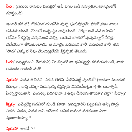
సీత :
(ఎదురు రావటం మధ్యలో ఆపి పగల బడి నవ్వుతూ..శూన్యంలోకి
చూస్తుంది)
ఇంటర్‌ కట్‌ లో, గోడమీద దండవేసి వున్న పురుషోత్తమ్‌ ఫోటో క్షణం పాటు
కనపడుతుంది. వెంటనే అదృశ్యం అవుతుంది. సరిగ్గా అదే సమయానిక
గన్‌మాన్‌ కిష్టప్ప పక్కనుంచి వచ్చి, ఆయన చంకలో వున్నన్యూస్‌ పేపర్లు
విధేయంగా తీసుకుంటాడు. ఆ మాత్రం బరువుని కానీ, పరువుని కానీ, తన
‘సారు’ ఎక్కువ సేపు మొయ్యలేరని కిష్టప్పకు తెలుసు.
సీత:
( నవ్వునుంచి తేరుకుని) మీ తిట్లలో నా భవిష్యత్తు కనపడుతుంటే, నాకు
ఆనందం రాదండీ మరీ!
పురుషో:
ఎదవ తెలివని, ఎదవ తెలివి. ఏడిసినట్టే వుందిలే! (అంటూ ముందుకి
కదుల్తూ , కాస్త వెనగ్గా నడుస్తున్న కిష్టప్పకు వినపడేటట్టుగా) ఈ ఆడాళ్ళకీ,
ఏళ్ళొస్తాయికానీ, మెదళ్ళు పెరగవురా..! తిట్లు దీవెలవుతాయా? వెర్రా? పిచ్చా?
కిష్టప్ప:
ఎమ్మెల్యే పదవిలో వుండి కూడా, అమ్మగారిని పట్టుకుని అన్ని సార్లు
ఎదవ. ఎదవ, ఎదవ అని అనేశాక, ఆవిడ ఆనంద పడకుండా ఎలా
వుంటారయ్యా.!!
పురుషో:
అంటే..?!