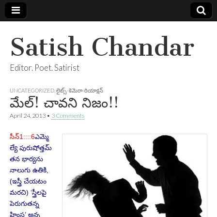
Satish Chandar
Editor. Poet. Satirist
UNCATEGORIZED
,
లైట్స్-కెమెరా-రియాక్షన్
మేల్‌! చావని నిజం!!
April 24, 2013
•
3 Comments
సీన్‌1::::6
ఎమ్మె
ల్యే పురుషోత్తమ్‌
తన భార్యను
నాలుగు ఉతికి,
(ఇస్త్రీ చేయటం
మరచి) ‘స్త్రీలపై
పెరుగుతన్న
హింస’ అన్న