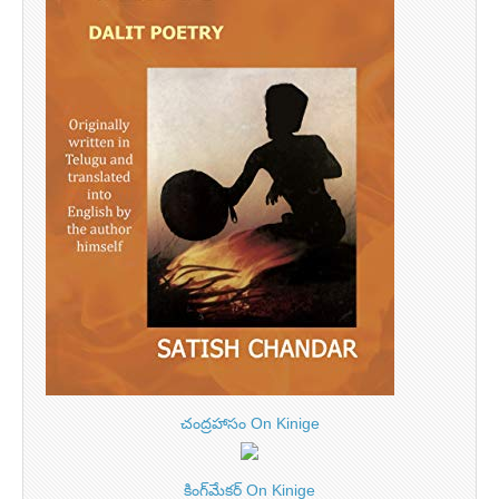
చంద్రహాసం On Kinige
కింగ్‌మేకర్ On Kinige