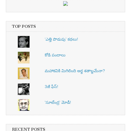
TOP POSTS
‘ఎత్తి పొడుపు’ కథలు!
కోడి పందాలు
మహాకవికి మిగిలింది అర్ధ శతాబ్దమేనా?
3జీ ఫేస్‌!
'సూటేంద్ర' మోడీ!
RECENT POSTS