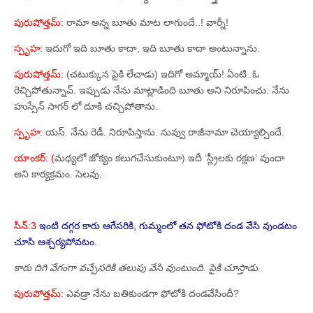
పురుషోత్తమ్‌:
రామా అన్న బూతు మాట లాగుందే..! వార్నీ!
స్పృహ:
ఇదుగో ఇది బూతు కాదా, ఇది బూతు కాదా అంటున్నాను.
పురుషోత్తమ్‌:
(చటుక్కున పైకి లేచాడు) ఇదిగో అమ్మాయ్‌! ఏంటి..ఓ
రెచ్చిపోతున్నావ్‌. ఇప్పుడు నేను మాట్లాడింది బూతు అని నిరూపించు. నేను
హుస్సేన్‌ సాగర్‌ లో దూకి చచ్చిపోతాను.
స్పృహ:
యస్‌. నేను రెడీ. నిరూపిస్తాను. నువ్వు రాజీనామా చెయ్యాల్సిందే.
యాంకర్‌: (
మధ్యలో జోక్యం కలుగచేసుకుంటూ) ఇదీ ‘స్ల్రీలకు రక్షణ’ వుందా
అని కార్యక్రమం. సెలవు.
సీన్‌:3
ఇంటి దగ్గర కారు ఆగేసరికి, గుమ్మంలో తన ఫోటోకి దండ వేసి వుండటం
చూసి ఆశ్చర్యపోవటం.
కారు దిగి వేగంగా వచ్చేసరికి తలుపు వేసి వుంటుంది. పైకి చూస్తాడు.
పురుపోత్తమ్‌:
ఎవడ్రా నేను బతికుండగా ఫోటోకి దండవేసిందీ?