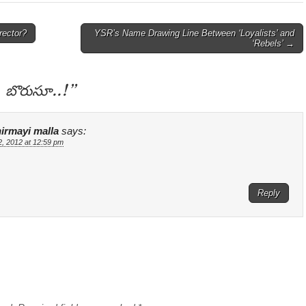
rector?
YSR’s Name Drawing Line Between ‘Loyalists’ and
‘Rebels’ →
, బొరుసూ..!
”
hirmayi malla
says:
12, 2012 at 12:59 pm
Reply