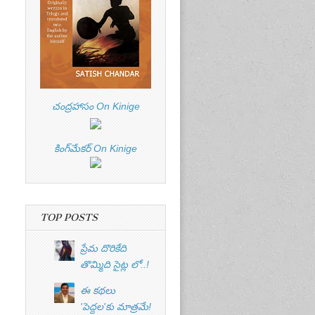
చంద్రహాసం On Kinige
కింగ్‌మేకర్ On Kinige
TOP POSTS
ప్రేమ దొరికేది
తొమ్మిది సైట్ల లో..!
ఈ కథలు
'పెద్దల'కు మాత్రమే!