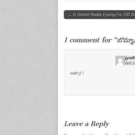
Post
← Is Dinesh Reddy Eyeing For CBI Di
navigation
1 comment for “
బొమ్మా
jyot
April 
wah ji !
Leave a Reply